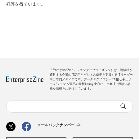
好評を得ています。
「EnterpriseZine」（エンタープライズジン）は、翔泳社が
運営する企業のIT活用とビジネス成長を支援するITリーダー
向け専門メディアです。データテクノロジー/情報セキュリ
ティ/システム運用の最新動向を中心に、企業ITに関する多
様な情報をお届けしています。
メールバックナンバー