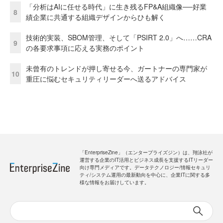
「分析はAIに任せる時代」に生き残るFP&A組織像──好業
8
績企業に共通する組織デザインからひも解く
技術的実装、SBOM管理、そして「PSIRT 2.0」へ……CRA
9
の各要求事項に応える実務のポイント
未曾有のトレンドが押し寄せる今、ガートナーの専門家が
10
重圧に悩むセキュリティリーダーへ送るアドバイス
「EnterpriseZine」（エンタープライズジン）は、翔泳社が
運営する企業のIT活用とビジネス成長を支援するITリーダー
向け専門メディアです。データテクノロジー/情報セキュリ
ティ/システム運用の最新動向を中心に、企業ITに関する多
様な情報をお届けしています。