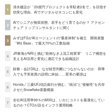
清水建設が「20億円プロジェクトを常駐者2名で」を目指す
1
切実な理由、AIでデジタルゼネコンにも変化
AIでシニアが無双状態、若手をどう育てるのか？ アクセン
2
チュア トップコンサルタントに聞く
みずほFGがAIエージェントの“量産体制”を確立 開発基盤
3
「Wiz Base」で最大70%の工数短縮
JR東海がNRIと挑む“前例なき上流工程変革” リニア構想を
4
支えるAI活用と変化に適応できる組織設計
財務・会計DXは、なぜ経営判断につながらないのか BI導
5
入でも予実差異の説明に終始……変革の要諦は
Honda／三菱UFJ信託銀行が挑む、“統治”と“俊敏性”を共存
6
させたSnowflake基盤構築
全社AI活用率99％のMIXIは、いかにコストを最適化してい
7
るのか？CTOが語るインフラ運用戦略