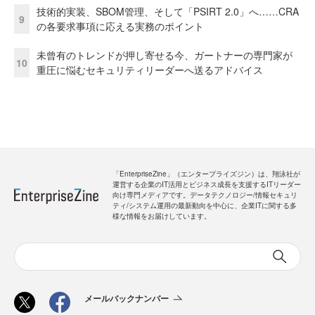
技術的実装、SBOM管理、そして「PSIRT 2.0」へ……CRA
9
の各要求事項に応える実務のポイント
未曾有のトレンドが押し寄せる今、ガートナーの専門家が
10
重圧に悩むセキュリティリーダーへ送るアドバイス
「EnterpriseZine」（エンタープライズジン）は、翔泳社が
運営する企業のIT活用とビジネス成長を支援するITリーダー
向け専門メディアです。データテクノロジー/情報セキュリ
ティ/システム運用の最新動向を中心に、企業ITに関する多
様な情報をお届けしています。
メールバックナンバー