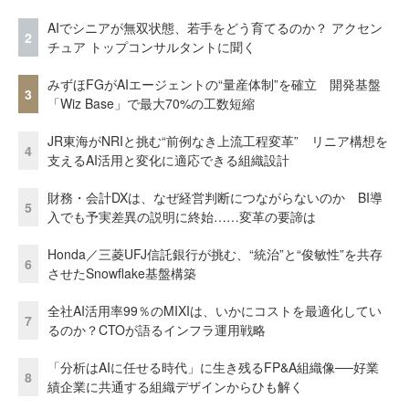
AIでシニアが無双状態、若手をどう育てるのか？ アクセン
2
チュア トップコンサルタントに聞く
みずほFGがAIエージェントの“量産体制”を確立 開発基盤
3
「Wiz Base」で最大70%の工数短縮
JR東海がNRIと挑む“前例なき上流工程変革” リニア構想を
4
支えるAI活用と変化に適応できる組織設計
財務・会計DXは、なぜ経営判断につながらないのか BI導
5
入でも予実差異の説明に終始……変革の要諦は
Honda／三菱UFJ信託銀行が挑む、“統治”と“俊敏性”を共存
6
させたSnowflake基盤構築
全社AI活用率99％のMIXIは、いかにコストを最適化してい
7
るのか？CTOが語るインフラ運用戦略
「分析はAIに任せる時代」に生き残るFP&A組織像──好業
8
績企業に共通する組織デザインからひも解く