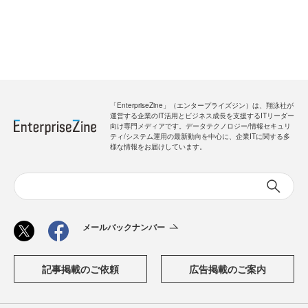
「EnterpriseZine」（エンタープライズジン）は、翔泳社が
運営する企業のIT活用とビジネス成長を支援するITリーダー
向け専門メディアです。データテクノロジー/情報セキュリ
ティ/システム運用の最新動向を中心に、企業ITに関する多
様な情報をお届けしています。
メールバックナンバー
記事掲載のご依頼
広告掲載のご案内