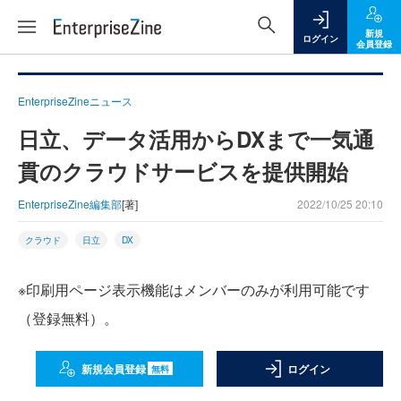
新規
ログイン
会員登録
EnterpriseZineニュース
日立、データ活用からDXまで一気通
貫のクラウドサービスを提供開始
EnterpriseZine編集部
[著]
2022/10/25 20:10
クラウド
日立
DX
※印刷用ページ表示機能はメンバーのみが利用可能です
（登録無料）。
新規会員登録
ログイン
無料