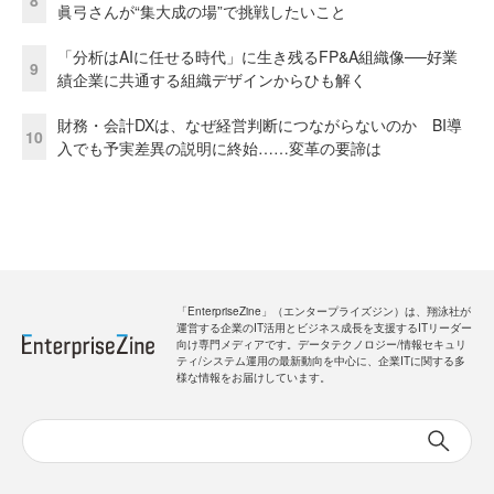
眞弓さんが“集大成の場”で挑戦したいこと
「分析はAIに任せる時代」に生き残るFP&A組織像──好業
9
績企業に共通する組織デザインからひも解く
財務・会計DXは、なぜ経営判断につながらないのか BI導
10
入でも予実差異の説明に終始……変革の要諦は
「EnterpriseZine」（エンタープライズジン）は、翔泳社が
運営する企業のIT活用とビジネス成長を支援するITリーダー
向け専門メディアです。データテクノロジー/情報セキュリ
ティ/システム運用の最新動向を中心に、企業ITに関する多
様な情報をお届けしています。