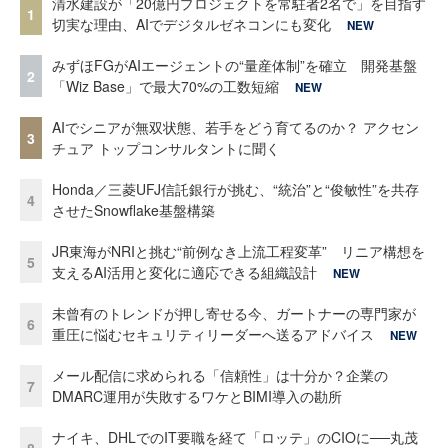
清水建設が「20億円プロジェクトを常駐者2名で」を目指す
1
切実な理由、AIでデジタルゼネコンにも変化
NEW
みずほFGがAIエージェントの“量産体制”を確立 開発基盤
2
「Wiz Base」で最大70%の工数短縮
NEW
AIでシニアが無双状態、若手をどう育てるのか？ アクセン
3
チュア トップコンサルタントに聞く
Honda／三菱UFJ信託銀行が挑む、“統治”と“俊敏性”を共存
4
させたSnowflake基盤構築
JR東海がNRIと挑む“前例なき上流工程変革” リニア構想を
5
支えるAI活用と変化に適応できる組織設計
NEW
未曾有のトレンドが押し寄せる今、ガートナーの専門家が
6
重圧に悩むセキュリティリーダーへ送るアドバイス
NEW
メール配信に求められる「信頼性」は十分か？企業の
7
DMARC運用が失敗するワケとBIMI導入の勘所
ナイキ、DHLでのIT要職を経て「ロッテ」のCIOに──丸茂
8