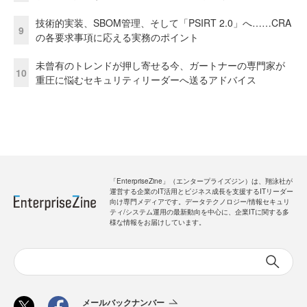
技術的実装、SBOM管理、そして「PSIRT 2.0」へ……CRA
9
の各要求事項に応える実務のポイント
未曾有のトレンドが押し寄せる今、ガートナーの専門家が
10
重圧に悩むセキュリティリーダーへ送るアドバイス
「EnterpriseZine」（エンタープライズジン）は、翔泳社が
運営する企業のIT活用とビジネス成長を支援するITリーダー
向け専門メディアです。データテクノロジー/情報セキュリ
ティ/システム運用の最新動向を中心に、企業ITに関する多
様な情報をお届けしています。
メールバックナンバー