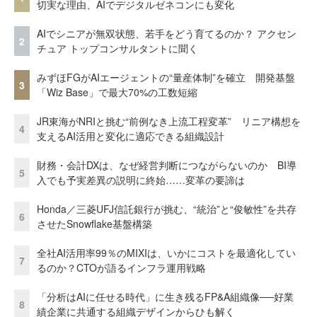
切実な理由、AIでデジタルゼネコンにも変化
AIでシニアが無双状態、若手をどう育てるのか？ アクセン
2
チュア トップコンサルタントに聞く
みずほFGがAIエージェントの“量産体制”を確立 開発基盤
3
「Wiz Base」で最大70%の工数短縮
JR東海がNRIと挑む“前例なき上流工程変革” リニア構想を
4
支えるAI活用と変化に適応できる組織設計
財務・会計DXは、なぜ経営判断につながらないのか BI導
5
入でも予実差異の説明に終始……変革の要諦は
Honda／三菱UFJ信託銀行が挑む、“統治”と“俊敏性”を共存
6
させたSnowflake基盤構築
全社AI活用率99％のMIXIは、いかにコストを最適化してい
7
るのか？CTOが語るインフラ運用戦略
「分析はAIに任せる時代」に生き残るFP&A組織像──好業
8
績企業に共通する組織デザインからひも解く