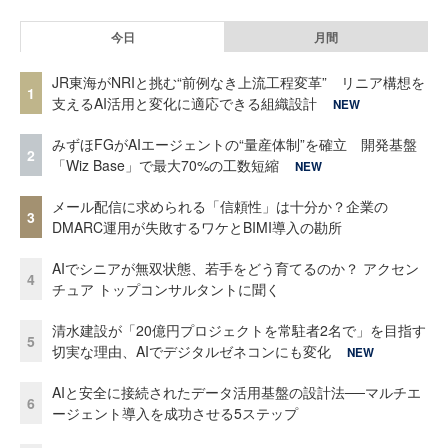
今日
月間
JR東海がNRIと挑む“前例なき上流工程変革” リニア構想を
1
支えるAI活用と変化に適応できる組織設計
NEW
みずほFGがAIエージェントの“量産体制”を確立 開発基盤
2
「Wiz Base」で最大70%の工数短縮
NEW
メール配信に求められる「信頼性」は十分か？企業の
3
DMARC運用が失敗するワケとBIMI導入の勘所
AIでシニアが無双状態、若手をどう育てるのか？ アクセン
4
チュア トップコンサルタントに聞く
清水建設が「20億円プロジェクトを常駐者2名で」を目指す
5
切実な理由、AIでデジタルゼネコンにも変化
NEW
AIと安全に接続されたデータ活用基盤の設計法──マルチエ
6
ージェント導入を成功させる5ステップ