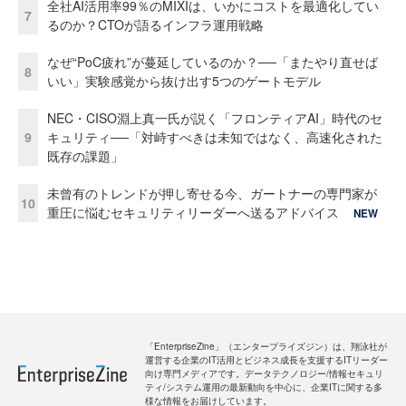
全社AI活用率99％のMIXIは、いかにコストを最適化してい
7
るのか？CTOが語るインフラ運用戦略
なぜ“PoC疲れ”が蔓延しているのか？──「またやり直せば
8
いい」実験感覚から抜け出す5つのゲートモデル
NEC・CISO淵上真一氏が説く「フロンティアAI」時代のセ
9
キュリティ──「対峙すべきは未知ではなく、高速化された
既存の課題」
未曾有のトレンドが押し寄せる今、ガートナーの専門家が
10
重圧に悩むセキュリティリーダーへ送るアドバイス
NEW
「EnterpriseZine」（エンタープライズジン）は、翔泳社が
運営する企業のIT活用とビジネス成長を支援するITリーダー
向け専門メディアです。データテクノロジー/情報セキュリ
ティ/システム運用の最新動向を中心に、企業ITに関する多
様な情報をお届けしています。