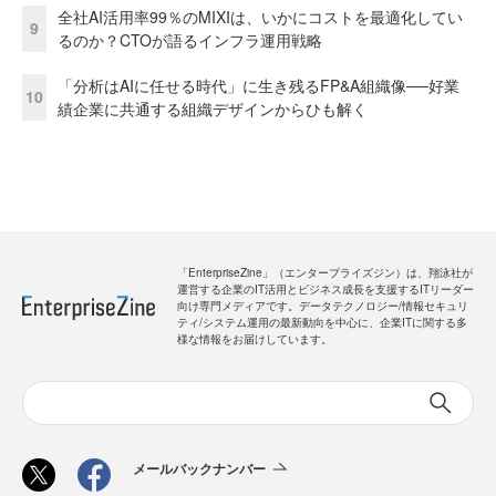
全社AI活用率99％のMIXIは、いかにコストを最適化してい
9
るのか？CTOが語るインフラ運用戦略
「分析はAIに任せる時代」に生き残るFP&A組織像──好業
10
績企業に共通する組織デザインからひも解く
「EnterpriseZine」（エンタープライズジン）は、翔泳社が
運営する企業のIT活用とビジネス成長を支援するITリーダー
向け専門メディアです。データテクノロジー/情報セキュリ
ティ/システム運用の最新動向を中心に、企業ITに関する多
様な情報をお届けしています。
メールバックナンバー