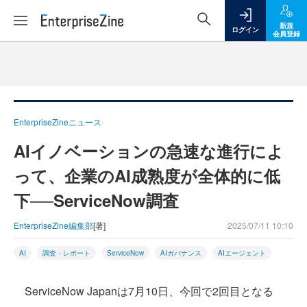
新規
ログイン
会員登録
EnterpriseZineニュース
AIイノベーションの急速な進行によ
って、企業のAI成熟度が全体的に低
下──ServiceNow調査
EnterpriseZine編集部
[著]
2025/07/11 10:10
AI
調査・レポート
ServiceNow
AIガバナンス
AIエージェント
ServiceNow Japanは7月10日、今回で2回目となる