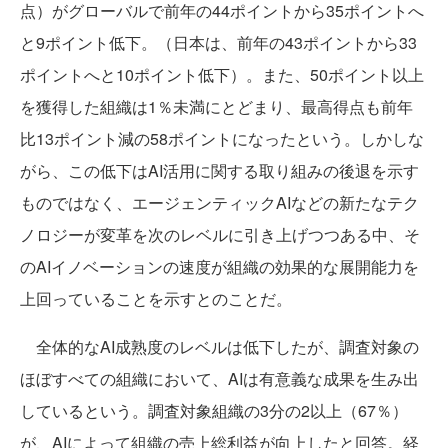
点）がグローバルで前年の44ポイントから35ポイントへ
と9ポイント低下。（日本は、前年の43ポイントから33
ポイントへと10ポイント低下）。また、50ポイント以上
を獲得した組織は1％未満にとどまり、最高得点も前年
比13ポイント減の58ポイントになったという。しかしな
がら、この低下はAI活用に関する取り組みの後退を示す
ものではなく、エージェンティックAIなどの新たなテク
ノロジーが変革を次のレベルに引き上げつつある中、そ
のAIイノベーションの速度が組織の効果的な展開能力を
上回っていることを示すとのことだ。
全体的なAI成熟度のレベルは低下したが、調査対象の
ほぼすべての組織において、AIは有意義な成果を生み出
しているという。調査対象組織の3分の2以上（67％）
が、AIによって組織の売上総利益が向上したと回答。経