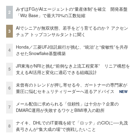
みずほFGがAIエージェントの“量産体制”を確立 開発基盤
2
「Wiz Base」で最大70%の工数短縮
AIでシニアが無双状態、若手をどう育てるのか？ アクセン
3
チュア トップコンサルタントに聞く
Honda／三菱UFJ信託銀行が挑む、“統治”と“俊敏性”を共存
4
させたSnowflake基盤構築
JR東海がNRIと挑む“前例なき上流工程変革” リニア構想を
5
支えるAI活用と変化に適応できる組織設計
未曾有のトレンドが押し寄せる今、ガートナーの専門家が
6
重圧に悩むセキュリティリーダーへ送るアドバイス
NEW
メール配信に求められる「信頼性」は十分か？企業の
7
DMARC運用が失敗するワケとBIMI導入の勘所
ナイキ、DHLでのIT要職を経て「ロッテ」のCIOに──丸茂
8
眞弓さんが“集大成の場”で挑戦したいこと