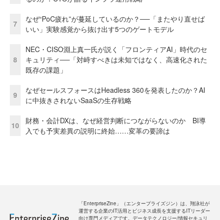
なぜ“PoC疲れ”が蔓延しているのか？──「またやり直せば
7
いい」実験感覚から抜け出す5つのゲートモデル
NEC・CISO淵上真一氏が説く「フロンティアAI」時代のセ
8
キュリティ──「対峙すべきは未知ではなく、高速化された
既存の課題」
なぜセールスフォースはHeadless 360を発表したのか？AI
9
に中抜きされないSaaSの生存戦略
財務・会計DXは、なぜ経営判断につながらないのか BI導
10
入でも予実差異の説明に終始……変革の要諦は
「EnterpriseZine」（エンタープライズジン）は、翔泳社が
運営する企業のIT活用とビジネス成長を支援するITリーダー
向け専門メディアです。データテクノロジー/情報セキュリ