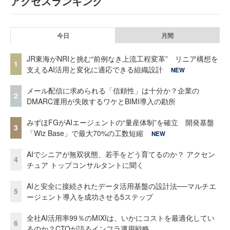
アクセスランキング
今日
月間
JR東海がNRIと挑む“前例なき上流工程変革” リニア構想を
1
支えるAI活用と変化に適応できる組織設計
NEW
メール配信に求められる「信頼性」は十分か？企業の
2
DMARC運用が失敗するワケとBIMI導入の勘所
みずほFGがAIエージェントの“量産体制”を確立 開発基盤
3
「Wiz Base」で最大70%の工数短縮
NEW
AIでシニアが無双状態、若手をどう育てるのか？ アクセン
4
チュア トップコンサルタントに聞く
AIと安全に接続されたデータ活用基盤の設計法──マルチエ
5
ージェント導入を成功させる5ステップ
全社AI活用率99％のMIXIは、いかにコストを最適化してい
6
るのか？CTOが語るインフラ運用戦略