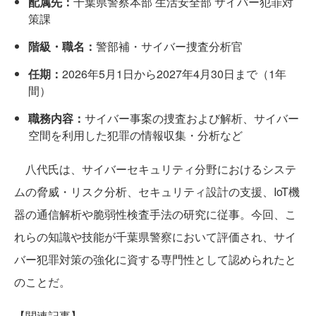
配属先：
千葉県警察本部 生活安全部 サイバー犯罪対
策課
階級・職名：
警部補・サイバー捜査分析官
任期：
2026年5月1日から2027年4月30日まで（1年
間）
職務内容：
サイバー事案の捜査および解析、サイバー
空間を利用した犯罪の情報収集・分析など
八代氏は、サイバーセキュリティ分野におけるシステ
ムの脅威・リスク分析、セキュリティ設計の支援、IoT機
器の通信解析や脆弱性検査手法の研究に従事。今回、こ
れらの知識や技能が千葉県警察において評価され、サイ
バー犯罪対策の強化に資する専門性として認められたと
のことだ。
【関連記事】