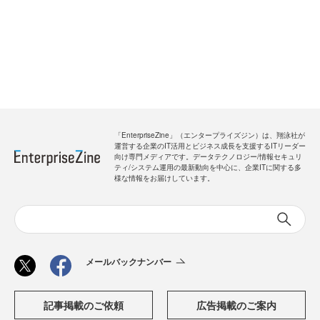
「EnterpriseZine」（エンタープライズジン）は、翔泳社が
運営する企業のIT活用とビジネス成長を支援するITリーダー
向け専門メディアです。データテクノロジー/情報セキュリ
ティ/システム運用の最新動向を中心に、企業ITに関する多
様な情報をお届けしています。
メールバックナンバー
記事掲載のご依頼
広告掲載のご案内