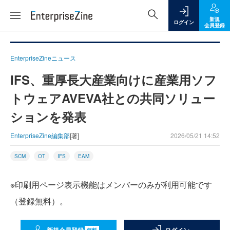
新規
ログイン
会員登録
EnterpriseZineニュース
IFS、重厚長大産業向けに産業用ソフ
トウェアAVEVA社との共同ソリュー
ションを発表
EnterpriseZine編集部
[著]
2026/05/21 14:52
SCM
OT
IFS
EAM
※印刷用ページ表示機能はメンバーのみが利用可能です
（登録無料）。
無料