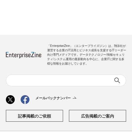
「EnterpriseZine」（エンタープライズジン）は、翔泳社が
運営する企業のIT活用とビジネス成長を支援するITリーダー
向け専門メディアです。データテクノロジー/情報セキュリ
ティ/システム運用の最新動向を中心に、企業ITに関する多
様な情報をお届けしています。
メールバックナンバー
記事掲載のご依頼
広告掲載のご案内