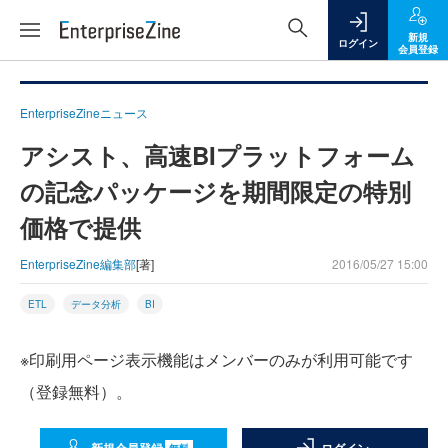
新規
ログイン
会員登録
EnterpriseZineニュース
アシスト、高速BIプラットフォーム
の記念パッケージを期間限定の特別
価格で提供
EnterpriseZine編集部
[著]
2016/05/27 15:00
ETL
データ分析
BI
※印刷用ページ表示機能はメンバーのみが利用可能です
（登録無料）。
無料