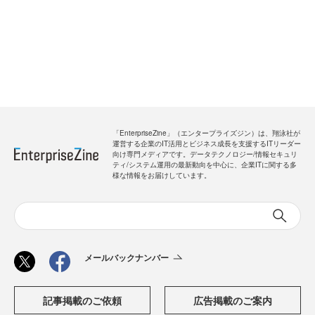
「EnterpriseZine」（エンタープライズジン）は、翔泳社が
運営する企業のIT活用とビジネス成長を支援するITリーダー
向け専門メディアです。データテクノロジー/情報セキュリ
ティ/システム運用の最新動向を中心に、企業ITに関する多
様な情報をお届けしています。
メールバックナンバー
記事掲載のご依頼
広告掲載のご案内