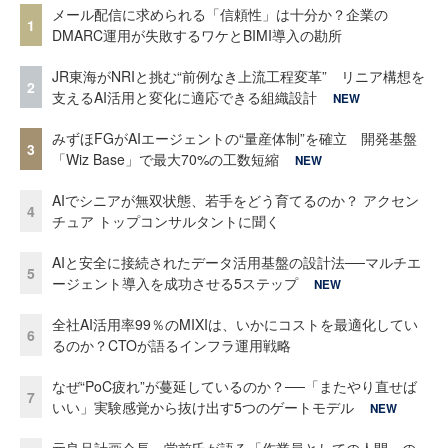
メール配信に求められる「信頼性」は十分か？企業の
1
DMARC運用が失敗するワケとBIMI導入の勘所
JR東海がNRIと挑む“前例なき上流工程変革” リニア構想を
2
支えるAI活用と変化に適応できる組織設計
NEW
みずほFGがAIエージェントの“量産体制”を確立 開発基盤
3
「Wiz Base」で最大70%の工数短縮
NEW
AIでシニアが無双状態、若手をどう育てるのか？ アクセン
4
チュア トップコンサルタントに聞く
AIと安全に接続されたデータ活用基盤の設計法──マルチエ
5
ージェント導入を成功させる5ステップ
NEW
全社AI活用率99％のMIXIは、いかにコストを最適化してい
6
るのか？CTOが語るインフラ運用戦略
なぜ“PoC疲れ”が蔓延しているのか？──「またやり直せば
7
いい」実験感覚から抜け出す5つのゲートモデル
NEW