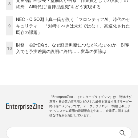
元良品計画会長・堂前氏が語る「作業員としての人間」の
8
終焉 AI時代に“自律型組織”をどう実現する
NEC・CISO淵上真一氏が説く「フロンティアAI」時代のセ
9
キュリティ──「対峙すべきは未知ではなく、高速化された
既存の課題」
財務・会計DXは、なぜ経営判断につながらないのか BI導
10
入でも予実差異の説明に終始……変革の要諦は
「EnterpriseZine」（エンタープライズジン）は、翔泳社が
運営する企業のIT活用とビジネス成長を支援するITリーダー
向け専門メディアです。データテクノロジー/情報セキュリ
ティ/システム運用の最新動向を中心に、企業ITに関する多
様な情報をお届けしています。