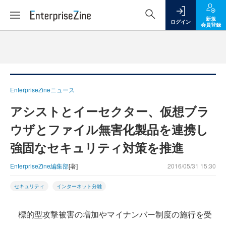
新規
ログイン
会員登録
EnterpriseZineニュース
アシストとイーセクター、仮想ブラ
ウザとファイル無害化製品を連携し
強固なセキュリティ対策を推進
EnterpriseZine編集部
[著]
2016/05/31 15:30
セキュリティ
インターネット分離
標的型攻撃被害の増加やマイナンバー制度の施行を受