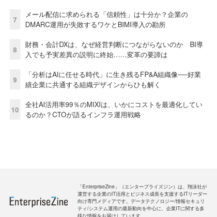
メール配信に求められる「信頼性」は十分か？企業の
7
DMARC運用が失敗するワケとBIMI導入の勘所
財務・会計DXは、なぜ経営判断につながらないのか BI導
8
入でも予実差異の説明に終始……変革の要諦は
「分析はAIに任せる時代」に生き残るFP&A組織像──好業
9
績企業に共通する組織デザインからひも解く
全社AI活用率99％のMIXIは、いかにコストを最適化してい
10
るのか？CTOが語るインフラ運用戦略
「EnterpriseZine」（エンタープライズジン）は、翔泳社が
運営する企業のIT活用とビジネス成長を支援するITリーダー
向け専門メディアです。データテクノロジー/情報セキュリ
ティ/システム運用の最新動向を中心に、企業ITに関する多
様な情報をお届けしています。