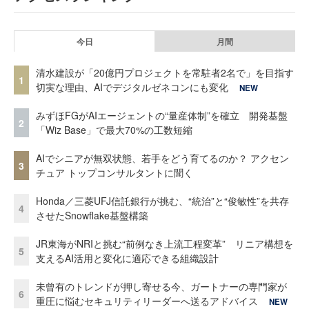
今日
月間
清水建設が「20億円プロジェクトを常駐者2名で」を目指す
1
切実な理由、AIでデジタルゼネコンにも変化
NEW
みずほFGがAIエージェントの“量産体制”を確立 開発基盤
2
「Wiz Base」で最大70%の工数短縮
AIでシニアが無双状態、若手をどう育てるのか？ アクセン
3
チュア トップコンサルタントに聞く
Honda／三菱UFJ信託銀行が挑む、“統治”と“俊敏性”を共存
4
させたSnowflake基盤構築
JR東海がNRIと挑む“前例なき上流工程変革” リニア構想を
5
支えるAI活用と変化に適応できる組織設計
未曾有のトレンドが押し寄せる今、ガートナーの専門家が
6
重圧に悩むセキュリティリーダーへ送るアドバイス
NEW