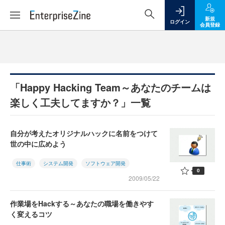
新規
ログイン
会員登録
「Happy Hacking Team～あなたのチームは
楽しく工夫してますか？」一覧
自分が考えたオリジナルハックに名前をつけて
世の中に広めよう
仕事術
システム開発
ソフトウェア開発
0
2009/05/22
作業場をHackする～あなたの職場を働きやす
く変えるコツ