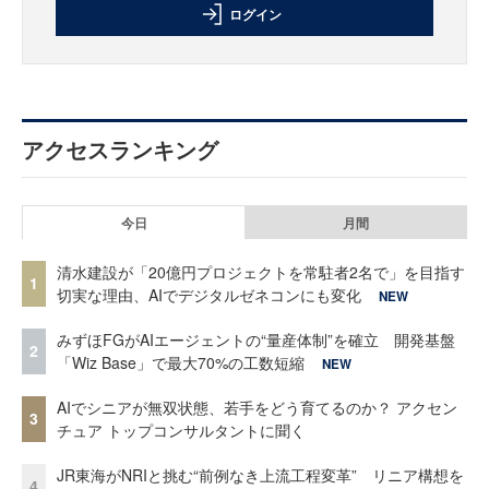
ログイン
アクセスランキング
今日
月間
清水建設が「20億円プロジェクトを常駐者2名で」を目指す
1
切実な理由、AIでデジタルゼネコンにも変化
NEW
みずほFGがAIエージェントの“量産体制”を確立 開発基盤
2
「Wiz Base」で最大70%の工数短縮
NEW
AIでシニアが無双状態、若手をどう育てるのか？ アクセン
3
チュア トップコンサルタントに聞く
JR東海がNRIと挑む“前例なき上流工程変革” リニア構想を
4