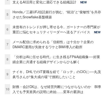
支えるAI活用と変化に適応できる組織設計
NEW
Honda／三菱UFJ信託銀行が挑む、“統治”と“俊敏性”を共存
5
させたSnowflake基盤構築
未曾有のトレンドが押し寄せる今、ガートナーの専門家が
6
重圧に悩むセキュリティリーダーへ送るアドバイス
NEW
メール配信に求められる「信頼性」は十分か？企業の
7
DMARC運用が失敗するワケとBIMI導入の勘所
「分析はAIに任せる時代」に生き残るFP&A組織像──好業
8
績企業に共通する組織デザインからひも解く
ナイキ、DHLでのIT要職を経て「ロッテ」のCIOに──丸茂
9
眞弓さんが“集大成の場”で挑戦したいこと
財務・会計DXは、なぜ経営判断につながらないのか BI導
10
入でも予実差異の説明に終始……変革の要諦は