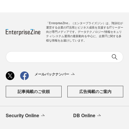
「EnterpriseZine」（エンタープライズジン）は、翔泳社が
運営する企業のIT活用とビジネス成長を支援するITリーダー
向け専門メディアです。データテクノロジー/情報セキュリ
ティ/システム運用の最新動向を中心に、企業ITに関する多
様な情報をお届けしています。
メールバックナンバー
記事掲載のご依頼
広告掲載のご案内
Security Online
DB Online