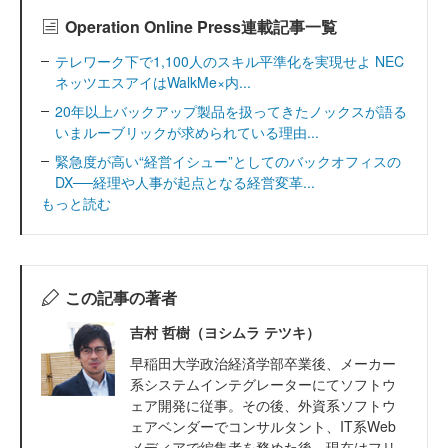
Operation Online Press連載記事一覧
テレワーク下で1,100人のスキル平準化を実現せよ NEC
ネッツエスアイはWalkMe×内...
20年以上バックアップ製品を扱ってきたノックスが語る
いまルーブリックが求められている理由...
緊急度が高い“経営イシュー”としてのバックオフィスの
DX──経理や人事が起点となる経営変革...
もっと読む
この記事の著者
吉村 哲樹（ヨシムラ テツキ）
早稲田大学政治経済学部卒業後、メーカー
系システムインテグレーターにてソフトウ
ェア開発に従事。その後、外資系ソフトウ
ェアベンダーでコンサルタント、IT系Web
メディアで編集者を務めた後、現在はフリ