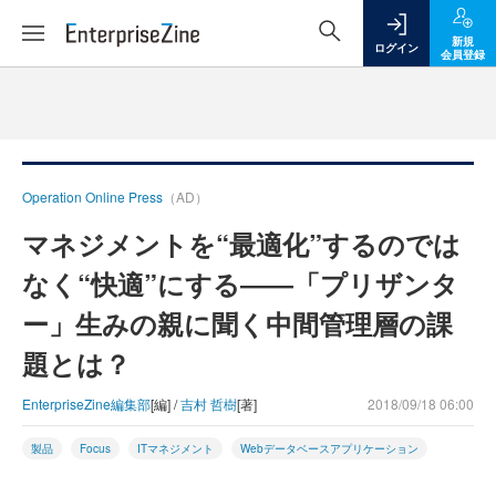
新規
ログイン
会員登録
Operation Online Press
（AD）
マネジメントを“最適化”するのでは
なく“快適”にする――「プリザンタ
ー」生みの親に聞く中間管理層の課
題とは？
EnterpriseZine編集部
[編] /
吉村 哲樹
[著]
2018/09/18 06:00
製品
Focus
ITマネジメント
Webデータベースアプリケーション