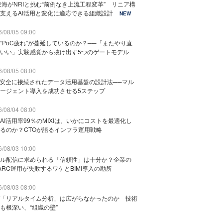
東海がNRIと挑む“前例なき上流工程変革” リニア構
支えるAI活用と変化に適応できる組織設計
NEW
/08/05 09:00
“PoC疲れ”が蔓延しているのか？──「またやり直
いい」実験感覚から抜け出す5つのゲートモデル
/08/05 08:00
と安全に接続されたデータ活用基盤の設計法──マル
ージェント導入を成功させる5ステップ
/08/04 08:00
AI活用率99％のMIXIは、いかにコストを最適化し
るのか？CTOが語るインフラ運用戦略
/08/03 10:00
ル配信に求められる「信頼性」は十分か？企業の
ARC運用が失敗するワケとBIMI導入の勘所
/08/03 08:00
「リアルタイム分析」は広がらなかったのか 技術
も根深い、“組織の壁”