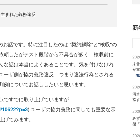
ら生まれた義務違反
新
お話です。特に注目したのは "契約解除"と"検収"の
依頼したがテスト段階から不具合が多く、検収前に
2026
んな話は本当によくあることです。気を付けなけれ
未曾
が重
ユーザ側が協力義務違反、つまり違法行為とされる
N
判例についてお話ししたいと思います。
2026
清水
点ですでに取り上げていますが、
指す
ail/10622?p=3
) ユーザの協力義務に関しても重要な示
2026
みず
上げてみます。
盤「
2026