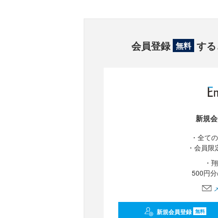
会員登録
する
無料
新規会
・全ての
・会員限
・翔
500円
新規会員登録
無料