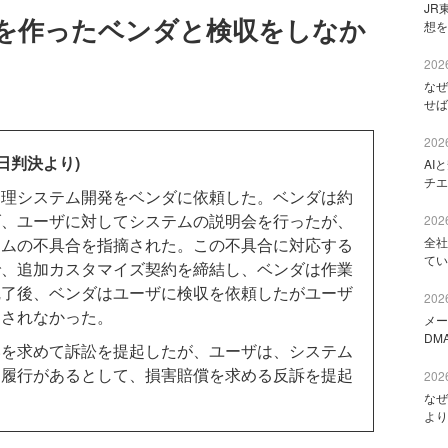
JR
を作ったベンダと検収をしなか
想を
2026
なぜ
せば
2026
日判決より)
AI
チエ
理システム開発をベンダに依頼した。ベンダは約
げ、ユーザに対してシステムの説明会を行ったが、
2026
テムの不具合を指摘された。この不具合に対応する
全社
てい
で、追加カスタマイズ契約を締結し、ベンダは作業
完了後、ベンダはユーザに検収を依頼したがユーザ
2026
なされなかった。
メー
DM
を求めて訴訟を提起したが、ユーザは、システム
不履行があるとして、損害賠償を求める反訴を提起
2026
なぜ
より