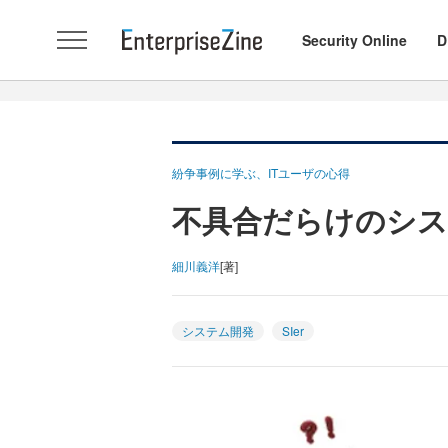
Security Online
D
紛争事例に学ぶ、ITユーザの心得
不具合だらけのシス
細川義洋
[著]
システム開発
SIer