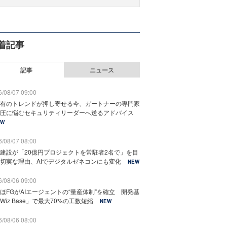
着記事
記事
ニュース
/08/07 09:00
有のトレンドが押し寄せる今、ガートナーの専門家
圧に悩むセキュリティリーダーへ送るアドバイス
EW
/08/07 08:00
建設が「20億円プロジェクトを常駐者2名で」を目
切実な理由、AIでデジタルゼネコンにも変化
NEW
/08/06 09:00
ほFGがAIエージェントの“量産体制”を確立 開発基
Wiz Base」で最大70%の工数短縮
NEW
/08/06 08:00