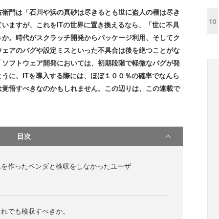
右衛門は「石川や浜の真砂は尽きるとも世に盗人の種は尽き
10
いますが、これをITの世界に置き換えるなら、「世に不具
うか。時代がスクラッチ開発からパッケージ利用、そしてク
ウェアのバグや設定ミスといった不具合は後を絶つことがな
「ソフトウェア開発においては、初期段階で軽微なバグが発
うに、ITを導入する際には、ほぼ１００％の確率でなんら
は覚悟すべきなのかもしれません。この辺りは、この連載で
目次
ムを作ったベンダと検収をしなかったユーザ
それでも検収すべきか。