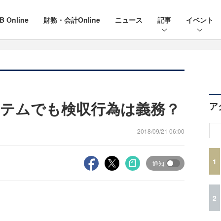
B Online
財務・会計Online
ニュース
記事
イベント
テムでも検収行為は義務？
ア
2018/09/21 06:00
1
通知
2