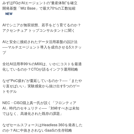
みずほFGがAIエージェントの“量産体制”を確立
開発基盤「Wiz Base」で最大70%の工数短縮
NEW
AIでシニアが無双状態、若手をどう育てるのか？
アクセンチュア トップコンサルタントに聞く
AIと安全に接続されたデータ活用基盤の設計法
──マルチエージェント導入を成功させる5ステッ
プ
全社AI活用率99％のMIXIは、いかにコストを最適
化しているのか？CTOが語るインフラ運用戦略
なぜ“PoC疲れ”が蔓延しているのか？──「またや
り直せばいい」実験感覚から抜け出す5つのゲー
トモデル
NEC・CISO淵上真一氏が説く「フロンティア
AI」時代のセキュリティ──「対峙すべきは未知
ではなく、高速化された既存の課題」
なぜセールスフォースはHeadless 360を発表した
のか？AIに中抜きされないSaaSの生存戦略