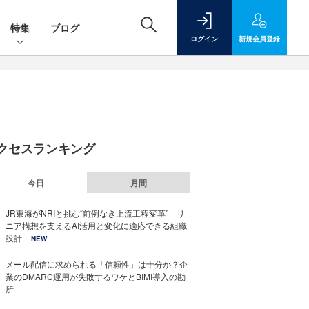
特集
ブログ
ログイン
新規
会員登録
クセスランキング
今日
月間
JR東海がNRIと挑む“前例なき上流工程変革” リ
ニア構想を支えるAI活用と変化に適応できる組織
設計
NEW
メール配信に求められる「信頼性」は十分か？企
業のDMARC運用が失敗するワケとBIMI導入の勘
所