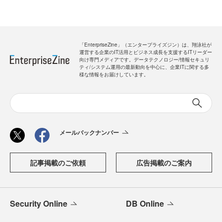
「EnterpriseZine」（エンタープライズジン）は、翔泳社が
運営する企業のIT活用とビジネス成長を支援するITリーダー
向け専門メディアです。データテクノロジー/情報セキュリ
ティ/システム運用の最新動向を中心に、企業ITに関する多
様な情報をお届けしています。
メールバックナンバー
記事掲載のご依頼
広告掲載のご案内
Security Online
DB Online