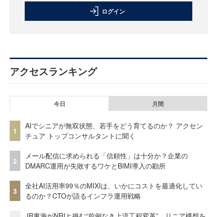
ログイン
アクセスランキング
今日
月間
AIでシニアが無双状態、若手をどう育てるのか？ アクセン
1
チュア トップコンサルタントに聞く
メール配信に求められる「信頼性」は十分か？企業の
2
DMARC運用が失敗するワケとBIMI導入の勘所
全社AI活用率99％のMIXIは、いかにコストを最適化してい
3
るのか？CTOが語るインフラ運用戦略
JR東海がNRIと挑む“前例なき上流工程変革” リニア構想を