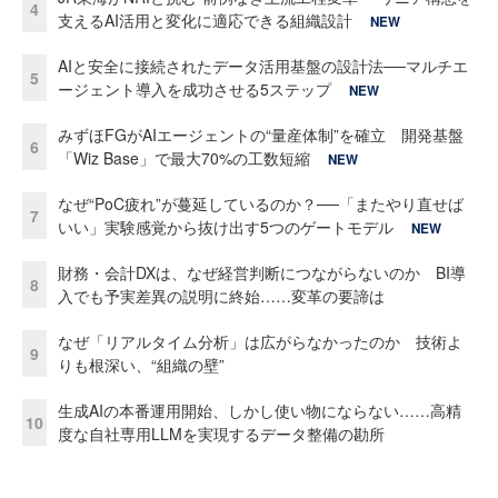
4
支えるAI活用と変化に適応できる組織設計
NEW
AIと安全に接続されたデータ活用基盤の設計法──マルチエ
5
ージェント導入を成功させる5ステップ
NEW
みずほFGがAIエージェントの“量産体制”を確立 開発基盤
6
「Wiz Base」で最大70%の工数短縮
NEW
なぜ“PoC疲れ”が蔓延しているのか？──「またやり直せば
7
いい」実験感覚から抜け出す5つのゲートモデル
NEW
財務・会計DXは、なぜ経営判断につながらないのか BI導
8
入でも予実差異の説明に終始……変革の要諦は
なぜ「リアルタイム分析」は広がらなかったのか 技術よ
9
りも根深い、“組織の壁”
生成AIの本番運用開始、しかし使い物にならない……高精
10
度な自社専用LLMを実現するデータ整備の勘所