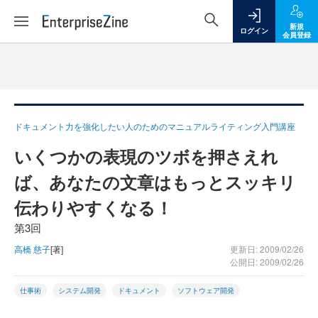
新規
ログイン
会員登録
ドキュメント力を強化したい人のためのマニュアルライティング入門講座
いくつかの表現のツボを押さえれ
ば、あなたの文章はもっとスッキリ
伝わりやすくなる！
第3回
高橋 慈子
[著]
更新日: 2009/02/26
公開日: 2009/02/26
仕事術
システム開発
ドキュメント
ソフトウェア開発