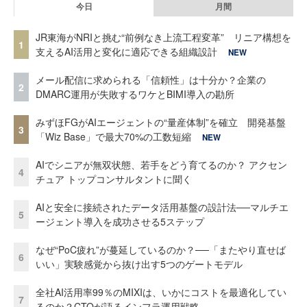
今日
月間
JR東海がNRIと挑む“前例なき上流工程変革” リニア構想を
1
支えるAI活用と変化に適応できる組織設計
NEW
メール配信に求められる「信頼性」は十分か？企業の
2
DMARC運用が失敗するワケとBIMI導入の勘所
みずほFGがAIエージェントの“量産体制”を確立 開発基盤
3
「Wiz Base」で最大70%の工数短縮
NEW
AIでシニアが無双状態、若手をどう育てるのか？ アクセン
4
チュア トップコンサルタントに聞く
AIと安全に接続されたデータ活用基盤の設計法──マルチエ
5
ージェント導入を成功させる5ステップ
なぜ“PoC疲れ”が蔓延しているのか？──「またやり直せば
6
いい」実験感覚から抜け出す5つのゲートモデル
全社AI活用率99％のMIXIは、いかにコストを最適化してい
7
るのか？CTOが語るインフラ運用戦略