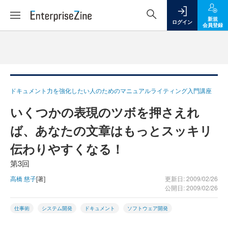
新規
ログイン
会員登録
ドキュメント力を強化したい人のためのマニュアルライティング入門講座
いくつかの表現のツボを押さえれ
ば、あなたの文章はもっとスッキリ
伝わりやすくなる！
第3回
高橋 慈子
[著]
更新日: 2009/02/26
公開日: 2009/02/26
仕事術
システム開発
ドキュメント
ソフトウェア開発