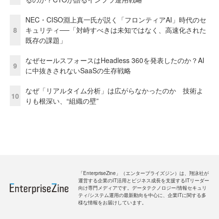
NEC・CISO淵上真一氏が説く「フロンティアAI」時代のセ
8
キュリティ──「対峙すべきは未知ではなく、高速化された
既存の課題」
なぜセールスフォースはHeadless 360を発表したのか？AI
9
に中抜きされないSaaSの生存戦略
なぜ「リアルタイム分析」は広がらなかったのか 技術よ
10
りも根深い、“組織の壁”
「EnterpriseZine」（エンタープライズジン）は、翔泳社が
運営する企業のIT活用とビジネス成長を支援するITリーダー
向け専門メディアです。データテクノロジー/情報セキュリ
ティ/システム運用の最新動向を中心に、企業ITに関する多
様な情報をお届けしています。