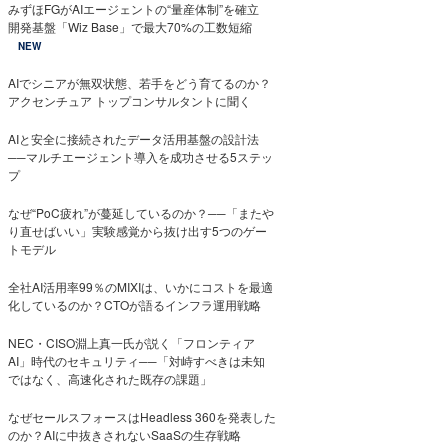
みずほFGがAIエージェントの“量産体制”を確立
開発基盤「Wiz Base」で最大70%の工数短縮
NEW
AIでシニアが無双状態、若手をどう育てるのか？
アクセンチュア トップコンサルタントに聞く
AIと安全に接続されたデータ活用基盤の設計法
──マルチエージェント導入を成功させる5ステッ
プ
なぜ“PoC疲れ”が蔓延しているのか？──「またや
り直せばいい」実験感覚から抜け出す5つのゲー
トモデル
全社AI活用率99％のMIXIは、いかにコストを最適
化しているのか？CTOが語るインフラ運用戦略
NEC・CISO淵上真一氏が説く「フロンティア
AI」時代のセキュリティ──「対峙すべきは未知
ではなく、高速化された既存の課題」
なぜセールスフォースはHeadless 360を発表した
のか？AIに中抜きされないSaaSの生存戦略