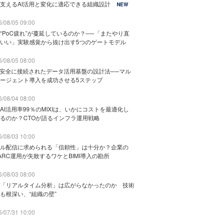
支えるAI活用と変化に適応できる組織設計
NEW
/08/05 09:00
“PoC疲れ”が蔓延しているのか？──「またやり直
いい」実験感覚から抜け出す5つのゲートモデル
/08/05 08:00
と安全に接続されたデータ活用基盤の設計法──マル
ージェント導入を成功させる5ステップ
/08/04 08:00
AI活用率99％のMIXIは、いかにコストを最適化し
るのか？CTOが語るインフラ運用戦略
/08/03 10:00
ル配信に求められる「信頼性」は十分か？企業の
ARC運用が失敗するワケとBIMI導入の勘所
/08/03 08:00
「リアルタイム分析」は広がらなかったのか 技術
も根深い、“組織の壁”
/07/31 10:00