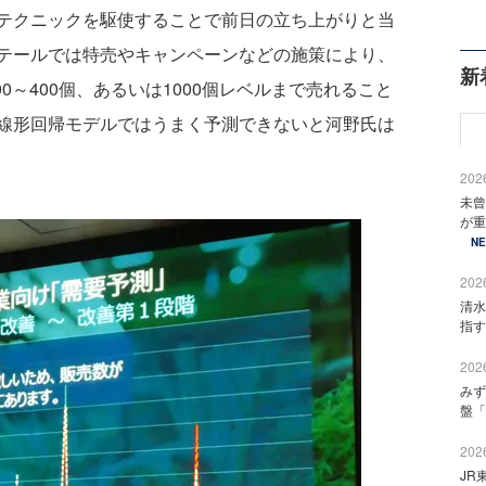
テクニックを駆使することで前日の立ち上がりと当
テールでは特売やキャンペーンなどの施策により、
新
00～400個、あるいは1000個レベルまで売れること
線形回帰モデルではうまく予測できないと河野氏は
2026
未曾
が重
N
2026
清水
指す
2026
みず
盤「
2026
JR