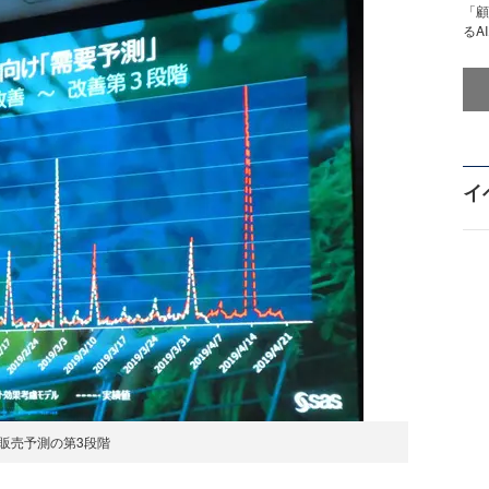
「顧
るA
イ
販売予測の第3段階