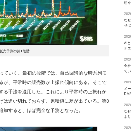
想を
2026
なぜ
せば
2026
AI
チエ
販売予測の第1段階
2026
全社
てい
っていく。最初の段階では、自己回帰的な時系列モ
るが、平常時の販売数が上振れ傾向にある。そこで
2026
メー
する手法を適用した。これにより平常時の上振れが
DM
げは追い切れておらず、累積値に差が出ている。第3
2026
追加すると、ほぼ完全な予測となった。
なぜ
より
2026