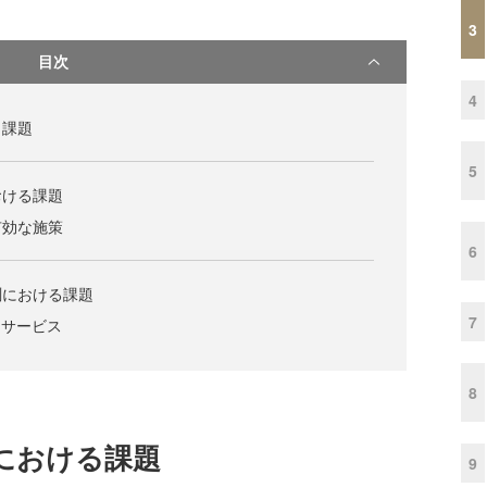
3
目次
4
と課題
5
おける課題
有効な施策
6
測における課題
7
けサービス
8
における課題
9