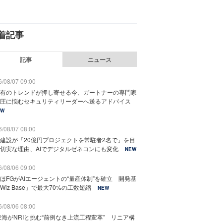
着記事
記事
ニュース
/08/07 09:00
有のトレンドが押し寄せる今、ガートナーの専門家
圧に悩むセキュリティリーダーへ送るアドバイス
EW
/08/07 08:00
建設が「20億円プロジェクトを常駐者2名で」を目
切実な理由、AIでデジタルゼネコンにも変化
NEW
/08/06 09:00
ほFGがAIエージェントの“量産体制”を確立 開発基
Wiz Base」で最大70%の工数短縮
NEW
/08/06 08:00
東海がNRIと挑む“前例なき上流工程変革” リニア構