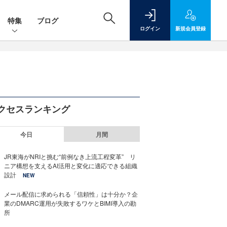
特集
ブログ
ログイン
新規
会員登録
クセスランキング
今日
月間
JR東海がNRIと挑む“前例なき上流工程変革” リ
ニア構想を支えるAI活用と変化に適応できる組織
設計
NEW
メール配信に求められる「信頼性」は十分か？企
業のDMARC運用が失敗するワケとBIMI導入の勘
所