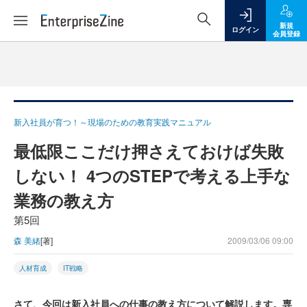
新規
ログイン
会員登録
新入社員が育つ！～現場のための教育実践マニュアル
最低限ここだけ押さえておけば失敗
しない！ 4つのSTEPで考える上手な
業務の教え方
第5回
森 美緒
[著]
2009/03/06 09:00
人材育成
IT戦略
さて、今回は新入社員への仕事の教え方について解説します。専