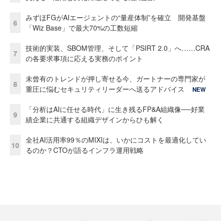
みずほFGがAIエージェントの“量産体制”を確立 開発基盤
6
「Wiz Base」で最大70%の工数短縮
技術的実装、SBOM管理、そして「PSIRT 2.0」へ……CRA
7
の各要求事項に応える実務のポイント
未曾有のトレンドが押し寄せる今、ガートナーの専門家が
8
重圧に悩むセキュリティリーダーへ送るアドバイス
NEW
「分析はAIに任せる時代」に生き残るFP&A組織像──好業
9
績企業に共通する組織デザインからひも解く
全社AI活用率99％のMIXIは、いかにコストを最適化してい
10
るのか？CTOが語るインフラ運用戦略