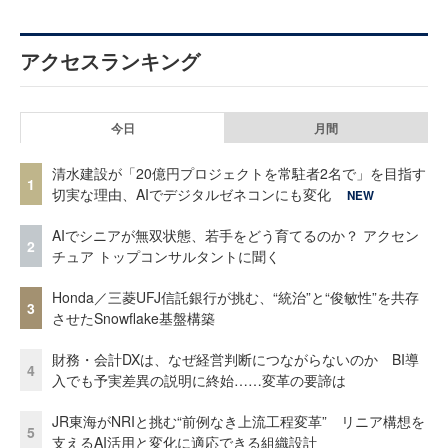
アクセスランキング
今日
月間
清水建設が「20億円プロジェクトを常駐者2名で」を目指す
1
切実な理由、AIでデジタルゼネコンにも変化
NEW
AIでシニアが無双状態、若手をどう育てるのか？ アクセン
2
チュア トップコンサルタントに聞く
Honda／三菱UFJ信託銀行が挑む、“統治”と“俊敏性”を共存
3
させたSnowflake基盤構築
財務・会計DXは、なぜ経営判断につながらないのか BI導
4
入でも予実差異の説明に終始……変革の要諦は
JR東海がNRIと挑む“前例なき上流工程変革” リニア構想を
5
支えるAI活用と変化に適応できる組織設計