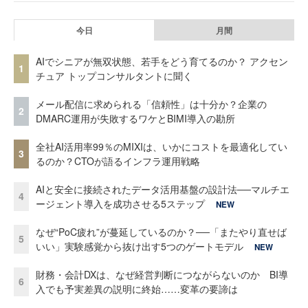
今日
月間
AIでシニアが無双状態、若手をどう育てるのか？ アクセン
1
チュア トップコンサルタントに聞く
メール配信に求められる「信頼性」は十分か？企業の
2
DMARC運用が失敗するワケとBIMI導入の勘所
全社AI活用率99％のMIXIは、いかにコストを最適化してい
3
るのか？CTOが語るインフラ運用戦略
AIと安全に接続されたデータ活用基盤の設計法──マルチエ
4
ージェント導入を成功させる5ステップ
NEW
なぜ“PoC疲れ”が蔓延しているのか？──「またやり直せば
5
いい」実験感覚から抜け出す5つのゲートモデル
NEW
財務・会計DXは、なぜ経営判断につながらないのか BI導
6
入でも予実差異の説明に終始……変革の要諦は