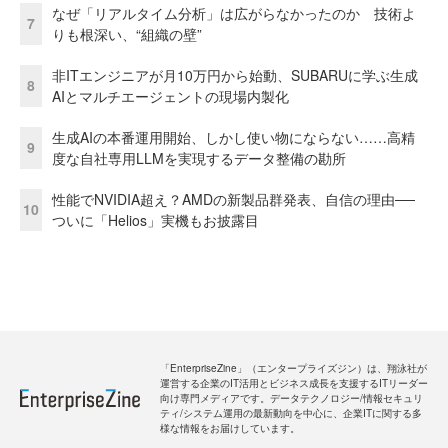
なぜ「リアルタイム分析」は広がらなかったのか 技術よ
7
りも根深い、“組織の壁”
非ITエンジニアが月10万円から始動、SUBARUに学ぶ生成
8
AIとマルチエージェントの現場内製化
生成AIの本番運用開始、しかし使い物にならない……高精
9
度な自社専用LLMを実現するデータ整備の勘所
性能でNVIDIA超え？AMDの新製品群発表、自信の理由──
10
ついに「Helios」実機もお披露目
「EnterpriseZine」（エンタープライズジン）は、翔泳社が
運営する企業のIT活用とビジネス成長を支援するITリーダー
向け専門メディアです。データテクノロジー/情報セキュリ
ティ/システム運用の最新動向を中心に、企業ITに関する多
様な情報をお届けしています。