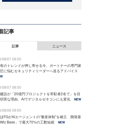
着記事
記事
ニュース
/08/07 09:00
有のトレンドが押し寄せる今、ガートナーの専門家
圧に悩むセキュリティリーダーへ送るアドバイス
EW
/08/07 08:00
建設が「20億円プロジェクトを常駐者2名で」を目
切実な理由、AIでデジタルゼネコンにも変化
NEW
/08/06 09:00
ほFGがAIエージェントの“量産体制”を確立 開発基
Wiz Base」で最大70%の工数短縮
NEW