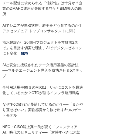
メール配信に求められる「信頼性」は十分か？企
業のDMARC運用が失敗するワケとBIMI導入の勘
所
AIでシニアが無双状態、若手をどう育てるのか？
アクセンチュア トップコンサルタントに聞く
清水建設が「20億円プロジェクトを常駐者2名
で」を目指す切実な理由、AIでデジタルゼネコン
にも変化
NEW
AIと安全に接続されたデータ活用基盤の設計法
──マルチエージェント導入を成功させる5ステッ
プ
全社AI活用率99％のMIXIは、いかにコストを最適
化しているのか？CTOが語るインフラ運用戦略
なぜ“PoC疲れ”が蔓延しているのか？──「またや
り直せばいい」実験感覚から抜け出す5つのゲー
トモデル
NEC・CISO淵上真一氏が説く「フロンティア
AI」時代のセキュリティ──「対峙すべきは未知