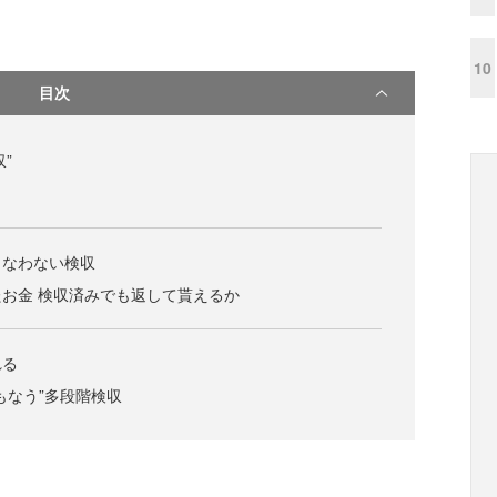
10
目次
”
もなわない検収
お金 検収済みでも返して貰えるか
れる
もなう”多段階検収