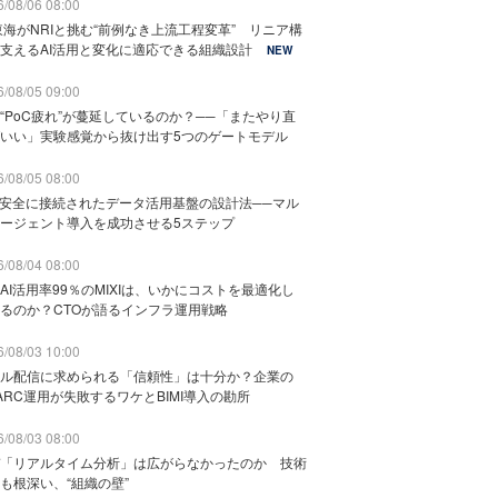
/08/06 08:00
東海がNRIと挑む“前例なき上流工程変革” リニア構
支えるAI活用と変化に適応できる組織設計
NEW
/08/05 09:00
“PoC疲れ”が蔓延しているのか？──「またやり直
いい」実験感覚から抜け出す5つのゲートモデル
/08/05 08:00
と安全に接続されたデータ活用基盤の設計法──マル
ージェント導入を成功させる5ステップ
/08/04 08:00
AI活用率99％のMIXIは、いかにコストを最適化し
るのか？CTOが語るインフラ運用戦略
/08/03 10:00
ル配信に求められる「信頼性」は十分か？企業の
ARC運用が失敗するワケとBIMI導入の勘所
/08/03 08:00
「リアルタイム分析」は広がらなかったのか 技術
も根深い、“組織の壁”