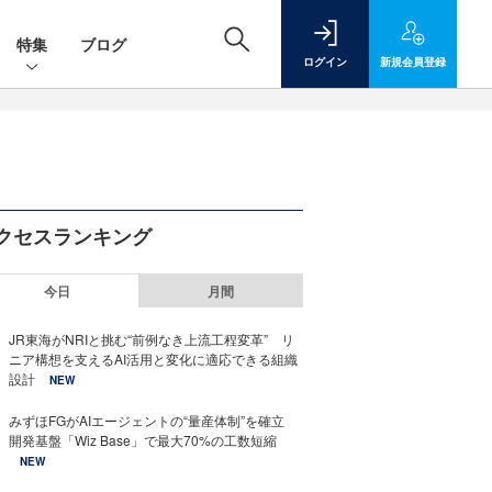
特集
ブログ
ログイン
新規
会員登録
クセスランキング
今日
月間
JR東海がNRIと挑む“前例なき上流工程変革” リ
ニア構想を支えるAI活用と変化に適応できる組織
設計
NEW
みずほFGがAIエージェントの“量産体制”を確立
開発基盤「Wiz Base」で最大70%の工数短縮
NEW