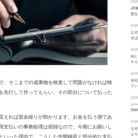
2026
JR
想を
2026
なぜ
せば
2026
AI
チエ
2026
全社
で、そこまでの成果物を検査して問題がなければ検
てい
を先行して作ってもらい、その部分について払った
2026
メー
DM
貰えれば資金繰りが助かります。お金を払う側であ
2026
用支払いの事務処理は煩雑なので、今期にお願いし
なぜ
より
といった理由で、こうした中間検収と部分的な支払