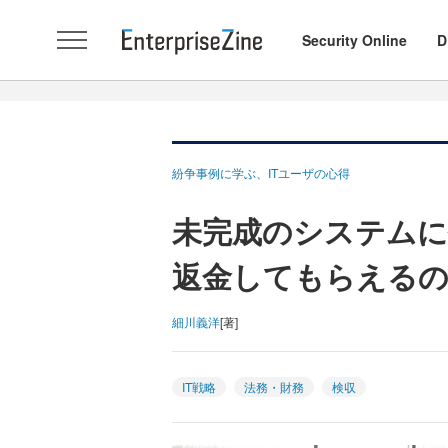
Security Online
D
紛争事例に学ぶ、ITユーザの心得
未完成のシステムに
返金してもらえる
細川義洋
[著]
IT戦略
法務・財務
検収