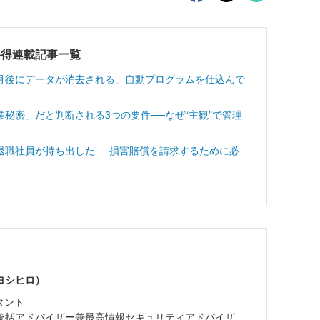
心得連載記事一覧
月後にデータが消去される」自動プログラムを仕込んで
秘密」だと判断される3つの要件──なぜ“主観”で管理
退職社員が持ち出した──損害賠償を請求するために必
ヨシヒロ）
タント
統括アドバイザー兼最高情報セキュリティアドバイザ