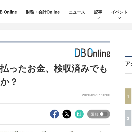
B Online
財務・会計Online
ニュース
記事
イベント
ア
払ったお金、検収済みでも
のか？
2020/09/17 10:00
1
通知
2