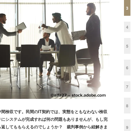
3
4
5
6
7
8
間検収です。民間のIT契約では、実態をともなわない検収
りにシステムが完成すれば何の問題もありませんが、もし完
ら返してももらえるのでしょうか？ 裁判事例から紐解きま
9