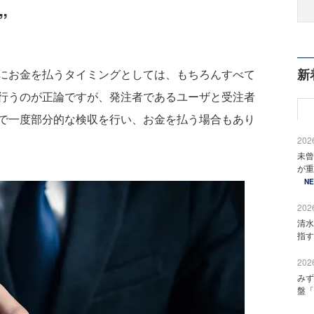
”
新
にお金を払うタイミングとしては、もちろんすべて
行うのが正論ですが、発注者であるユーザと受注者
で一度部分的な検収を行い、お金を払う場合もあり
2026
未曾
が重
N
2026
清水
指す
2026
みず
盤「