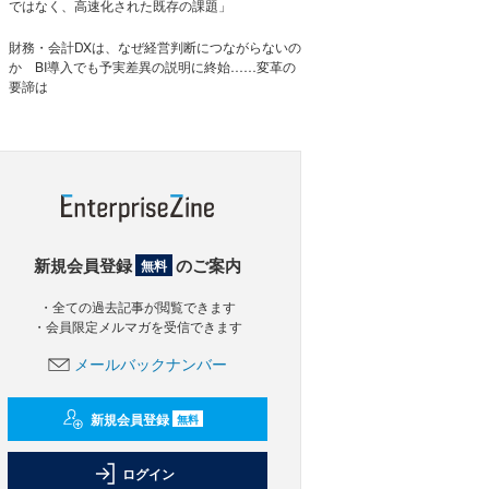
ではなく、高速化された既存の課題」
財務・会計DXは、なぜ経営判断につながらないの
か BI導入でも予実差異の説明に終始……変革の
要諦は
新規会員登録
のご案内
無料
・全ての過去記事が閲覧できます
・会員限定メルマガを受信できます
メールバックナンバー
新規会員登録
無料
ログイン