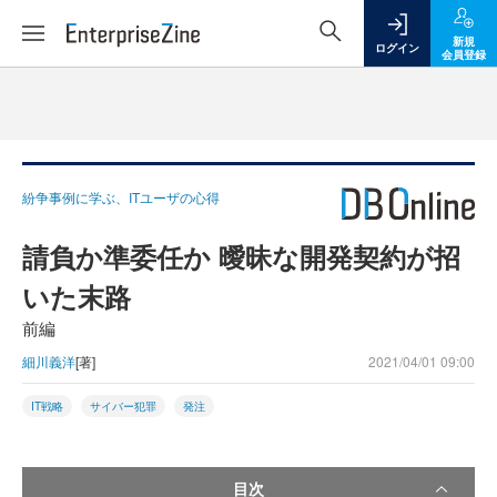
新規
ログイン
会員登録
紛争事例に学ぶ、ITユーザの心得
請負か準委任か 曖昧な開発契約が招
いた末路
前編
細川義洋
[著]
2021/04/01 09:00
IT戦略
サイバー犯罪
発注
目次