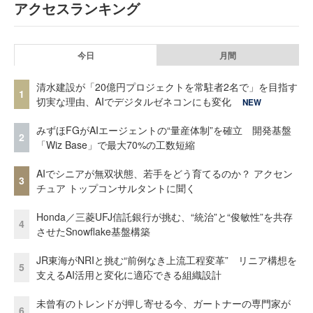
アクセスランキング
今日
月間
清水建設が「20億円プロジェクトを常駐者2名で」を目指す
1
切実な理由、AIでデジタルゼネコンにも変化
NEW
みずほFGがAIエージェントの“量産体制”を確立 開発基盤
2
「Wiz Base」で最大70%の工数短縮
AIでシニアが無双状態、若手をどう育てるのか？ アクセン
3
チュア トップコンサルタントに聞く
Honda／三菱UFJ信託銀行が挑む、“統治”と“俊敏性”を共存
4
させたSnowflake基盤構築
JR東海がNRIと挑む“前例なき上流工程変革” リニア構想を
5
支えるAI活用と変化に適応できる組織設計
未曾有のトレンドが押し寄せる今、ガートナーの専門家が
6