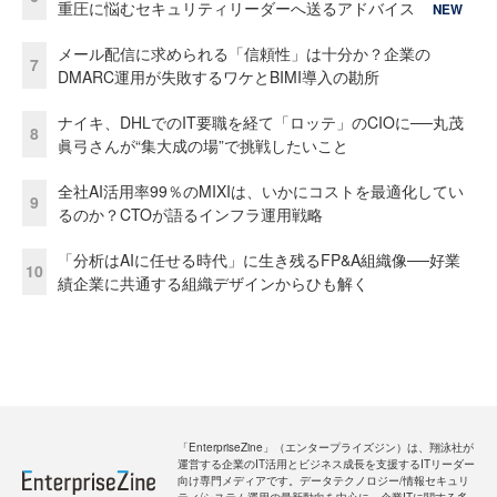
重圧に悩むセキュリティリーダーへ送るアドバイス
NEW
メール配信に求められる「信頼性」は十分か？企業の
7
DMARC運用が失敗するワケとBIMI導入の勘所
ナイキ、DHLでのIT要職を経て「ロッテ」のCIOに──丸茂
8
眞弓さんが“集大成の場”で挑戦したいこと
全社AI活用率99％のMIXIは、いかにコストを最適化してい
9
るのか？CTOが語るインフラ運用戦略
「分析はAIに任せる時代」に生き残るFP&A組織像──好業
10
績企業に共通する組織デザインからひも解く
「EnterpriseZine」（エンタープライズジン）は、翔泳社が
運営する企業のIT活用とビジネス成長を支援するITリーダー
向け専門メディアです。データテクノロジー/情報セキュリ
ティ/システム運用の最新動向を中心に、企業ITに関する多