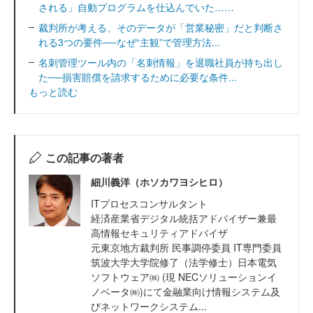
される」自動プログラムを仕込んでいた……
裁判所が考える、そのデータが「営業秘密」だと判断さ
れる3つの要件──なぜ“主観”で管理方法...
名刺管理ツール内の「名刺情報」を退職社員が持ち出し
た──損害賠償を請求するために必要な条件...
もっと読む
この記事の著者
細川義洋（ホソカワヨシヒロ）
ITプロセスコンサルタント
経済産業省デジタル統括アドバイザー兼最
高情報セキュリティアドバイザ
元東京地方裁判所 民事調停委員 IT専門委員
筑波大学大学院修了（法学修士）日本電気
ソフトウェア㈱ (現 NECソリューションイ
ノベータ㈱)にて金融業向け情報システム及
びネットワークシステム...