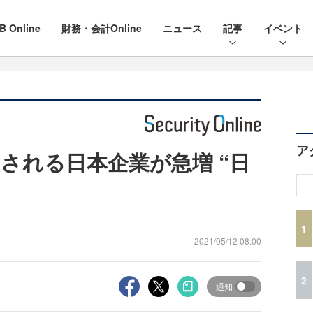
B Online
財務・会計Online
ニュース
記事
イベント
ア
される日本企業が急増 “日
1
2021/05/12 08:00
2
通知