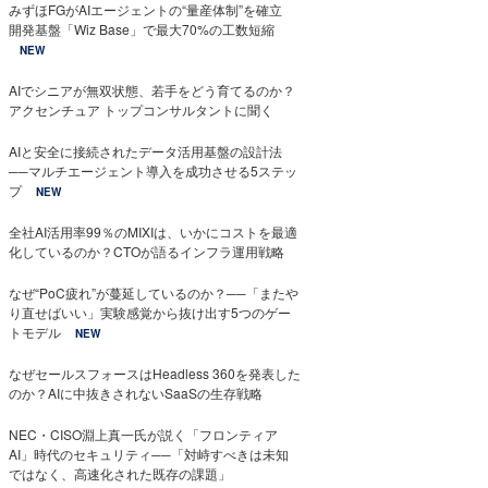
みずほFGがAIエージェントの“量産体制”を確立
開発基盤「Wiz Base」で最大70%の工数短縮
NEW
AIでシニアが無双状態、若手をどう育てるのか？
アクセンチュア トップコンサルタントに聞く
AIと安全に接続されたデータ活用基盤の設計法
──マルチエージェント導入を成功させる5ステッ
プ
NEW
全社AI活用率99％のMIXIは、いかにコストを最適
化しているのか？CTOが語るインフラ運用戦略
なぜ“PoC疲れ”が蔓延しているのか？──「またや
り直せばいい」実験感覚から抜け出す5つのゲー
トモデル
NEW
なぜセールスフォースはHeadless 360を発表した
のか？AIに中抜きされないSaaSの生存戦略
NEC・CISO淵上真一氏が説く「フロンティア
AI」時代のセキュリティ──「対峙すべきは未知
ではなく、高速化された既存の課題」