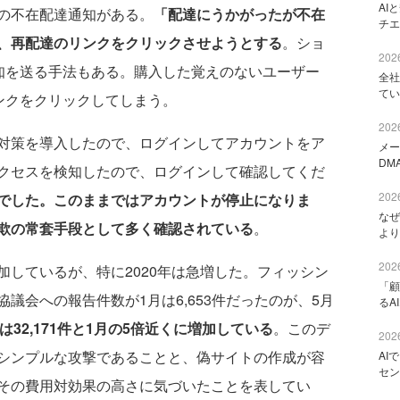
AI
の不在配達通知がある。
「配達にうかがったが不在
チエ
、再配達のリンクをクリックさせようとする
。ショ
2026
通知を送る手法もある。購入した覚えのないユーザー
全社
てい
ンクをクリックしてしまう。
2026
対策を導入したので、ログインしてアカウントをア
メー
DM
クセスを検知したので、ログインして確認してくだ
2026
でした。このままではアカウントが停止になりま
なぜ
欺の常套手段として多く確認されている
。
より
2026
しているが、特に2020年は急増した。フィッシン
「顧
議会への報告件数が1月は6,653件だったのが、5月
るA
には32,171件と1月の5倍近くに増加している
。このデ
2026
シンプルな攻撃であることと、偽サイトの作成が容
AI
セン
その費用対効果の高さに気づいたことを表してい