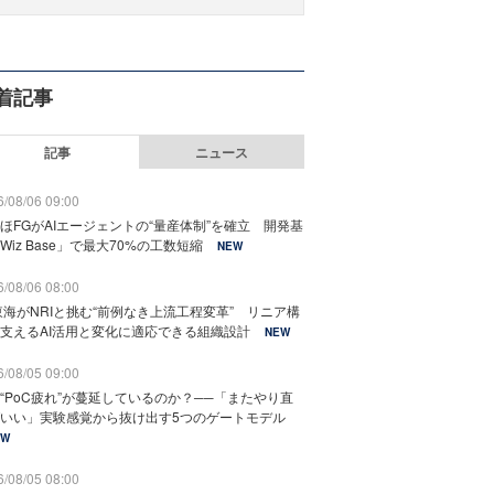
着記事
記事
ニュース
/08/06 09:00
ほFGがAIエージェントの“量産体制”を確立 開発基
Wiz Base」で最大70%の工数短縮
NEW
/08/06 08:00
東海がNRIと挑む“前例なき上流工程変革” リニア構
支えるAI活用と変化に適応できる組織設計
NEW
/08/05 09:00
“PoC疲れ”が蔓延しているのか？──「またやり直
いい」実験感覚から抜け出す5つのゲートモデル
EW
/08/05 08:00