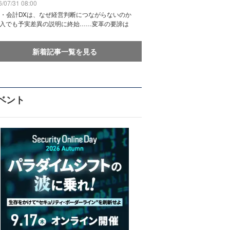
/07/31 08:00
務・会計DXは、なぜ経営判断につながらないのか
導入でも予実差異の説明に終始……変革の要諦は
新着記事一覧を見る
ベント