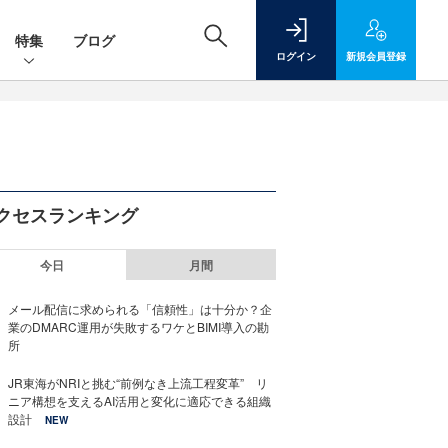
特集
ブログ
ログイン
新規
会員登録
クセスランキング
今日
月間
メール配信に求められる「信頼性」は十分か？企
業のDMARC運用が失敗するワケとBIMI導入の勘
所
JR東海がNRIと挑む“前例なき上流工程変革” リ
ニア構想を支えるAI活用と変化に適応できる組織
設計
NEW