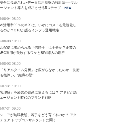
と安全に接続されたデータ活用基盤の設計法──マル
ージェント導入を成功させる5ステップ
NEW
/08/04 08:00
AI活用率99％のMIXIは、いかにコストを最適化し
るのか？CTOが語るインフラ運用戦略
/08/03 10:00
ル配信に求められる「信頼性」は十分か？企業の
ARC運用が失敗するワケとBIMI導入の勘所
/08/03 08:00
「リアルタイム分析」は広がらなかったのか 技術
も根深い、“組織の壁”
/07/31 10:00
客理解」を経営の資産に変えるには？ アドビが語
Iエージェント時代のブランド戦略
/07/31 09:00
でシニアが無双状態、若手をどう育てるのか？ アク
チュア トップコンサルタントに聞く