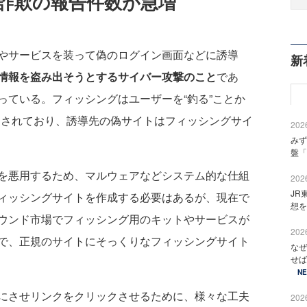
グ詐欺の報告件数が急増
やサービスを装って偽のログイン画面などに誘導
新
ン情報を盗み出そうとするサイバー攻撃のこと
であ
っている。フィッシングはユーザーを“釣る”ことか
言葉とされており、誘導先の偽サイトはフィッシングサイ
2026
みず
盤「
を悪用するため、マルウェアなどシステム的な仕組
2026
JR
ィッシングサイトを作成する必要はあるが、現在で
想を
ウンド市場でフィッシング用のキットやサービスが
2026
で、正規のサイトにそっくりなフィッシングサイト
なぜ
せば
N
にさせリンクをクリックさせるために、様々な工夫
2026