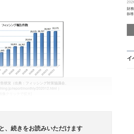
2026
財
BI
イ
ング報告状況（出典：フィッシング対策協議会、
shing.jp/report/monthly/202012.html ）
[画像クリックで拡大]
と、
続きをお読みいただけます