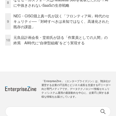
8
に中抜きされないSaaSの生存戦略
NEC・CISO淵上真一氏が説く「フロンティアAI」時代のセ
9
キュリティ──「対峙すべきは未知ではなく、高速化された
既存の課題」
元良品計画会長・堂前氏が語る「作業員としての人間」の
10
終焉 AI時代に“自律型組織”をどう実現する
「EnterpriseZine」（エンタープライズジン）は、翔泳社が
運営する企業のIT活用とビジネス成長を支援するITリーダー
向け専門メディアです。データテクノロジー/情報セキュリ
ティ/システム運用の最新動向を中心に、企業ITに関する多
様な情報をお届けしています。