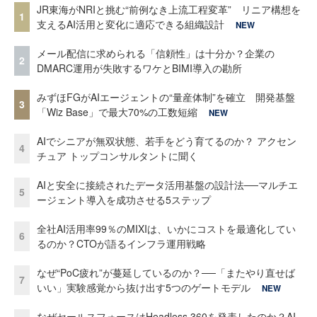
JR東海がNRIと挑む“前例なき上流工程変革” リニア構想を
1
支えるAI活用と変化に適応できる組織設計
NEW
メール配信に求められる「信頼性」は十分か？企業の
2
DMARC運用が失敗するワケとBIMI導入の勘所
みずほFGがAIエージェントの“量産体制”を確立 開発基盤
3
「Wiz Base」で最大70%の工数短縮
NEW
AIでシニアが無双状態、若手をどう育てるのか？ アクセン
4
チュア トップコンサルタントに聞く
AIと安全に接続されたデータ活用基盤の設計法──マルチエ
5
ージェント導入を成功させる5ステップ
全社AI活用率99％のMIXIは、いかにコストを最適化してい
6
るのか？CTOが語るインフラ運用戦略
なぜ“PoC疲れ”が蔓延しているのか？──「またやり直せば
7
いい」実験感覚から抜け出す5つのゲートモデル
NEW
なぜセールスフォースはHeadless 360を発表したのか？AI