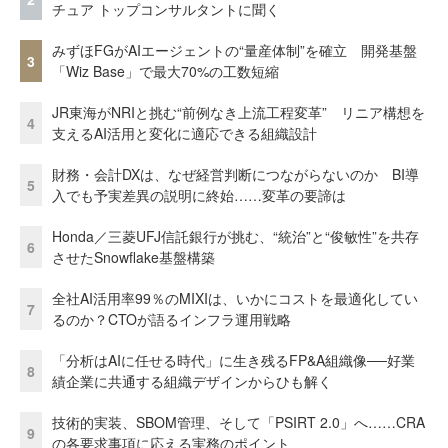
チュア トップコンサルタントに聞く
みずほFGがAIエージェントの“量産体制”を確立 開発基盤
3
「Wiz Base」で最大70%の工数短縮
JR東海がNRIと挑む“前例なき上流工程変革” リニア構想を
4
支えるAI活用と変化に適応できる組織設計
財務・会計DXは、なぜ経営判断につながらないのか BI導
5
入でも予実差異の説明に終始……変革の要諦は
Honda／三菱UFJ信託銀行が挑む、“統治”と“俊敏性”を共存
6
させたSnowflake基盤構築
全社AI活用率99％のMIXIは、いかにコストを最適化してい
7
るのか？CTOが語るインフラ運用戦略
「分析はAIに任せる時代」に生き残るFP&A組織像──好業
8
績企業に共通する組織デザインからひも解く
技術的実装、SBOM管理、そして「PSIRT 2.0」へ……CRA
9
の各要求事項に応える実務のポイント