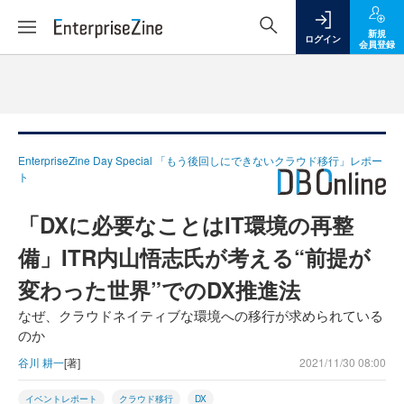
新規
ログイン
会員登録
EnterpriseZine Day Special 「もう後回しにできないクラウド移行」レポー
ト
「DXに必要なことはIT環境の再整
備」ITR内山悟志氏が考える“前提が
変わった世界”でのDX推進法
なぜ、クラウドネイティブな環境への移行が求められている
のか
谷川 耕一
[著]
2021/11/30 08:00
イベントレポート
クラウド移行
DX