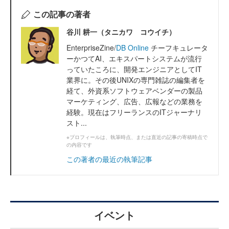
この記事の著者
谷川 耕一（タニカワ コウイチ）
EnterpriseZine/
DB Online
チーフキュレータ
ーかつてAI、エキスパートシステムが流行
っていたころに、開発エンジニアとしてIT
業界に。その後UNIXの専門雑誌の編集者を
経て、外資系ソフトウェアベンダーの製品
マーケティング、広告、広報などの業務を
経験。現在はフリーランスのITジャーナリ
スト...
※プロフィールは、執筆時点、または直近の記事の寄稿時点で
の内容です
この著者の最近の執筆記事
イベント