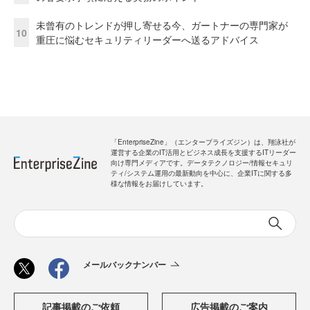
未曾有のトレンドが押し寄せる今、ガートナーの専門家が
10
重圧に悩むセキュリティリーダーへ送るアドバイス
「EnterpriseZine」（エンタープライズジン）は、翔泳社が
運営する企業のIT活用とビジネス成長を支援するITリーダー
向け専門メディアです。データテクノロジー/情報セキュリ
ティ/システム運用の最新動向を中心に、企業ITに関する多
様な情報をお届けしています。
メールバックナンバー
記事掲載のご依頼
広告掲載のご案内