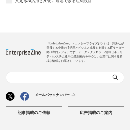
支えるAI活用と変化に適応できる組織設計
「EnterpriseZine」（エンタープライズジン）は、翔泳社が
運営する企業のIT活用とビジネス成長を支援するITリーダー
向け専門メディアです。データテクノロジー/情報セキュリ
ティ/システム運用の最新動向を中心に、企業ITに関する多
様な情報をお届けしています。
メールバックナンバー
記事掲載のご依頼
広告掲載のご案内