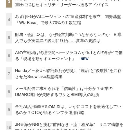
3
重圧に悩むセキュリティリーダーへ送るアドバイス
みずほFGがAIエージェントの“量産体制”を確立 開発基盤
4
「Wiz Base」で最大70%の工数短縮
財務・会計DXは、なぜ経営判断につながらないのか BI導
5
入でも予実差異の説明に終始……変革の要諦は
AIの主戦場は物理空間へ──ソラコムが“IoTとAIの融合”で創
6
る「現場を動かすエージェント」
NEW
Honda／三菱UFJ信託銀行が挑む、“統治”と“俊敏性”を共存
7
させたSnowflake基盤構築
メール配信に求められる「信頼性」は十分か？企業の
8
DMARC運用が失敗するワケとBIMI導入の勘所
全社AI活用率99％のMIXIは、いかにコストを最適化してい
9
るのか？CTOが語るインフラ運用戦略
JR東海がNRIと挑む“前例なき上流工程変革” リニア構想を
10