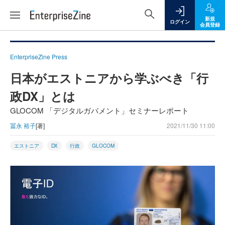
新規
ログイン
会員登録
EnterpriseZine Press
日本がエストニアから学ぶべき「行
政DX」とは
GLOCOM 「デジタルガバメント」セミナーレポート
冨永 裕子
[著]
2021/11/30 11:00
エストニア
DX
行政
GLOCOM