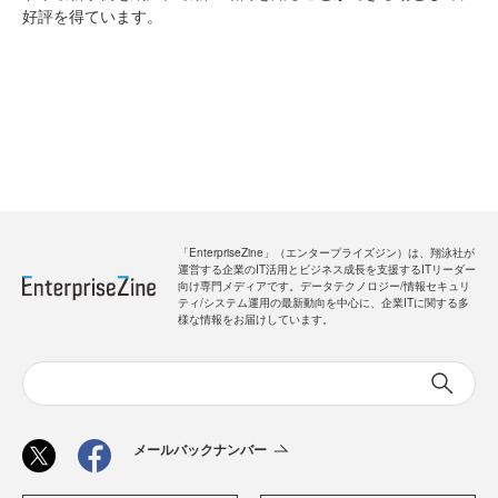
好評を得ています。
「EnterpriseZine」（エンタープライズジン）は、翔泳社が
運営する企業のIT活用とビジネス成長を支援するITリーダー
向け専門メディアです。データテクノロジー/情報セキュリ
ティ/システム運用の最新動向を中心に、企業ITに関する多
様な情報をお届けしています。
メールバックナンバー