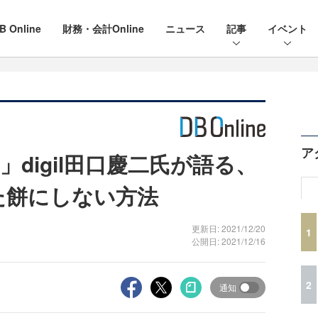
B Online
財務・会計Online
ニュース
記事
イベント
ア
digil田口慶二氏が語る、
た餅にしない方法
更新日: 2021/12/20
1
公開日: 2021/12/16
2
通知