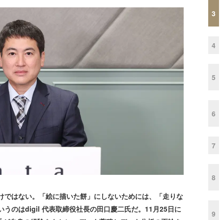
3
4
5
6
7
8
けではない。「絵に描いた餅」にしないためには、「走りな
のはdigil 代表取締役社長の田口慶二氏だ。11月25日に
9