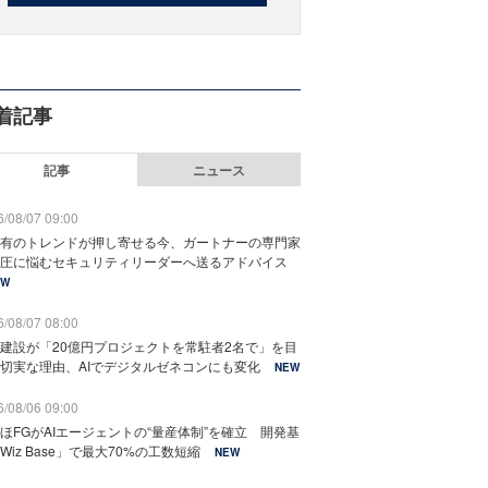
着記事
記事
ニュース
/08/07 09:00
有のトレンドが押し寄せる今、ガートナーの専門家
圧に悩むセキュリティリーダーへ送るアドバイス
EW
/08/07 08:00
建設が「20億円プロジェクトを常駐者2名で」を目
切実な理由、AIでデジタルゼネコンにも変化
NEW
/08/06 09:00
ほFGがAIエージェントの“量産体制”を確立 開発基
Wiz Base」で最大70%の工数短縮
NEW