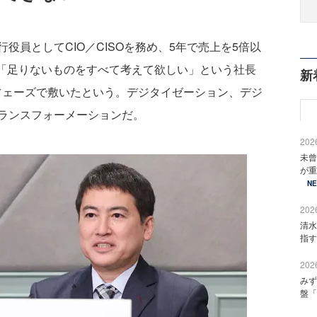
員としてCIO／CISOを務め、5年で売上を5倍以
。「足りないものをすべて考えて欲しい」という社長
新
3フェーズで敷いたという。デジタイゼーション、デジ
ランスフォーメーションだ。
2026
未曾
が重
N
2026
清水
指す
2026
みず
盤「