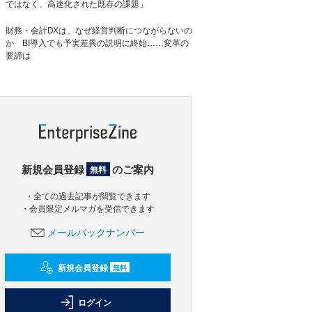
ではなく、高速化された既存の課題」
財務・会計DXは、なぜ経営判断につながらないの
か BI導入でも予実差異の説明に終始……変革の
要諦は
新規会員登録
のご案内
無料
・全ての過去記事が閲覧できます
・会員限定メルマガを受信できます
メールバックナンバー
新規会員登録
無料
ログイン