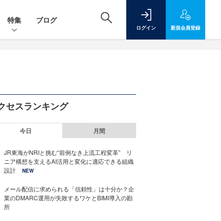
特集
ブログ
ログイン
新規
会員登録
クセスランキング
今日
月間
JR東海がNRIと挑む“前例なき上流工程変革” リ
ニア構想を支えるAI活用と変化に適応できる組織
設計
NEW
メール配信に求められる「信頼性」は十分か？企
業のDMARC運用が失敗するワケとBIMI導入の勘
所