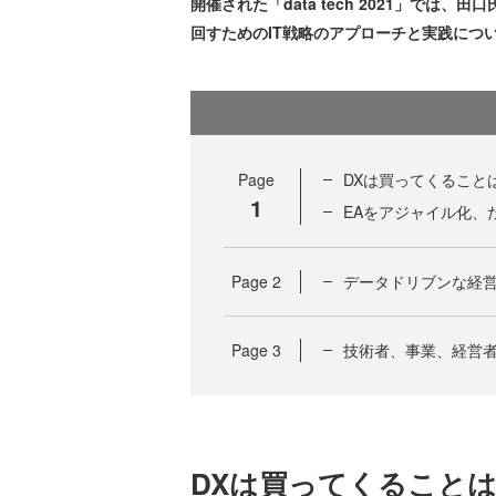
開催された「data tech 2021」で
回すためのIT戦略のアプローチと実践につ
Page
DXは買ってくること
1
EAをアジャイル化、
Page
2
データドリブンな経
Page
3
技術者、事業、経営
DXは買ってくること