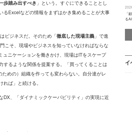
一歩踏み出すべき
」という。すぐにできることとし
2026
るExcelなどの情報をまずはかき集めることが大事
「顧
るA
のはビジネスだ。そのため「
徹底した現場主義
」で進
部門こそ、現場やビジネスを知っていなければならな
ミュニケーションを働きかけ、現場はITをスケープ
イ
力するような関係を提案する。「買ってくることは
Xのための）組織を作っても変わらない。自分達がレ
ければ」と続ける。
DX、「ダイナミックケーパビリティ」の実現に近