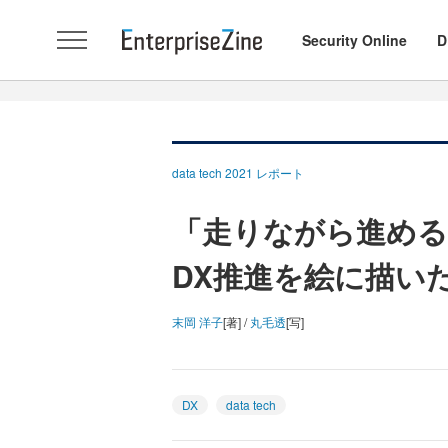
Security Online
D
data tech 2021 レポート
「走りながら進める」
DX推進を絵に描い
末岡 洋子
[著] /
丸毛透
[写]
DX
data tech