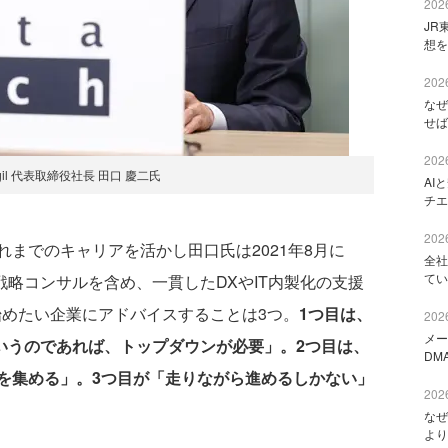
2026
JR
想を
2026
なぜ
せば
2026
gil 代表取締役社長 田口 慶二氏
AI
チエ
2026
までのキャリアを活かし田口氏は2021年8月に
全社
てい
サル、戦略コンサルを含め、一貫したDXやIT内製化の支援
始めたい企業にアドバイスすることは3つ。
1つ目は、
2026
メー
というのであれば、トップダウンが必要」。2つ目は、
DM
を集める」。3つ目が「走りながら進めるしかない」
2026
なぜ
より