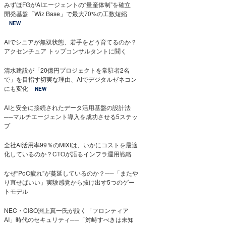
みずほFGがAIエージェントの“量産体制”を確立
開発基盤「Wiz Base」で最大70%の工数短縮
NEW
AIでシニアが無双状態、若手をどう育てるのか？
アクセンチュア トップコンサルタントに聞く
清水建設が「20億円プロジェクトを常駐者2名
で」を目指す切実な理由、AIでデジタルゼネコン
にも変化
NEW
AIと安全に接続されたデータ活用基盤の設計法
──マルチエージェント導入を成功させる5ステッ
プ
全社AI活用率99％のMIXIは、いかにコストを最適
化しているのか？CTOが語るインフラ運用戦略
なぜ“PoC疲れ”が蔓延しているのか？──「またや
り直せばいい」実験感覚から抜け出す5つのゲー
トモデル
NEC・CISO淵上真一氏が説く「フロンティア
AI」時代のセキュリティ──「対峙すべきは未知