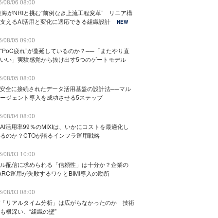
/08/06 08:00
東海がNRIと挑む“前例なき上流工程変革” リニア構
支えるAI活用と変化に適応できる組織設計
NEW
/08/05 09:00
“PoC疲れ”が蔓延しているのか？──「またやり直
いい」実験感覚から抜け出す5つのゲートモデル
/08/05 08:00
と安全に接続されたデータ活用基盤の設計法──マル
ージェント導入を成功させる5ステップ
/08/04 08:00
AI活用率99％のMIXIは、いかにコストを最適化し
るのか？CTOが語るインフラ運用戦略
/08/03 10:00
ル配信に求められる「信頼性」は十分か？企業の
ARC運用が失敗するワケとBIMI導入の勘所
/08/03 08:00
「リアルタイム分析」は広がらなかったのか 技術
も根深い、“組織の壁”