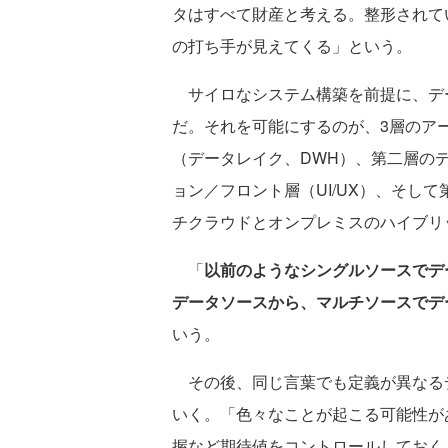
タはすべて財産と考える。整形されて
の打ち手が見えてくる」という。
サイロなシステム構築を前提に、デ
だ。それを可能にするのが、3層のア
（データレイク、DWH）、第二層のデ
ョン／フロント層（UI/UX）、そし
チクラウドとオンプレミスのハイブリ
「
以前のようなシングルソースでデ
データソースから、マルチソースでデ
いう。
その後、同じ言葉でも定義が異なる
いく。「色々なことが起こる可能性が
握など期待値をコントロールしておく