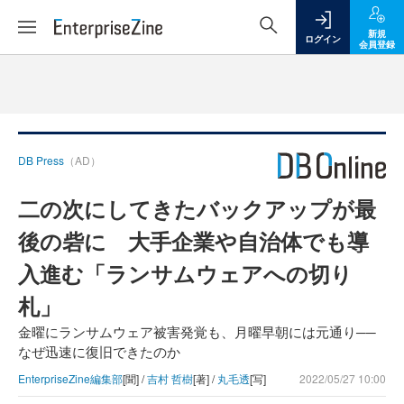
新規
ログイン
会員登録
DB Press
（AD）
二の次にしてきたバックアップが最
後の砦に 大手企業や自治体でも導
入進む「ランサムウェアへの切り
札」
金曜にランサムウェア被害発覚も、月曜早朝には元通り──
なぜ迅速に復旧できたのか
EnterpriseZine編集部
[聞] /
吉村 哲樹
[著] /
丸毛透
[写]
2022/05/27 10:00