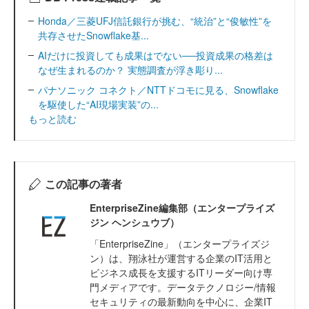
Honda／三菱UFJ信託銀行が挑む、“統治”と“俊敏性”を
共存させたSnowflake基...
AIだけに投資しても成果はでない──投資成果の格差は
なぜ生まれるのか？ 実態調査が浮き彫り...
パナソニック コネクト／NTTドコモに見る、Snowflake
を駆使した“AI現場実装”の...
もっと読む
この記事の著者
EnterpriseZine編集部（エンタープライズ
ジン ヘンシュウブ）
「EnterpriseZine」（エンタープライズジ
ン）は、翔泳社が運営する企業のIT活用と
ビジネス成長を支援するITリーダー向け専
門メディアです。データテクノロジー/情報
セキュリティの最新動向を中心に、企業IT