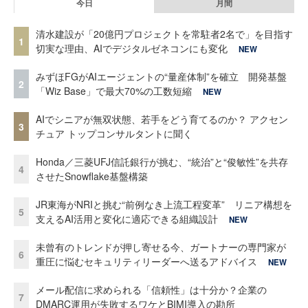
今日
月間
清水建設が「20億円プロジェクトを常駐者2名で」を目指す
1
切実な理由、AIでデジタルゼネコンにも変化
NEW
みずほFGがAIエージェントの“量産体制”を確立 開発基盤
2
「Wiz Base」で最大70%の工数短縮
NEW
AIでシニアが無双状態、若手をどう育てるのか？ アクセン
3
チュア トップコンサルタントに聞く
Honda／三菱UFJ信託銀行が挑む、“統治”と“俊敏性”を共存
4
させたSnowflake基盤構築
JR東海がNRIと挑む“前例なき上流工程変革” リニア構想を
5
支えるAI活用と変化に適応できる組織設計
NEW
未曾有のトレンドが押し寄せる今、ガートナーの専門家が
6
重圧に悩むセキュリティリーダーへ送るアドバイス
NEW
メール配信に求められる「信頼性」は十分か？企業の
7
DMARC運用が失敗するワケとBIMI導入の勘所