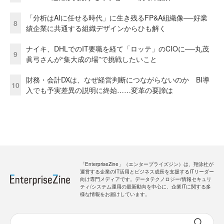
「分析はAIに任せる時代」に生き残るFP&A組織像──好業
8
績企業に共通する組織デザインからひも解く
ナイキ、DHLでのIT要職を経て「ロッテ」のCIOに──丸茂
9
眞弓さんが“集大成の場”で挑戦したいこと
財務・会計DXは、なぜ経営判断につながらないのか BI導
10
入でも予実差異の説明に終始……変革の要諦は
「EnterpriseZine」（エンタープライズジン）は、翔泳社が
運営する企業のIT活用とビジネス成長を支援するITリーダー
向け専門メディアです。データテクノロジー/情報セキュリ
ティ/システム運用の最新動向を中心に、企業ITに関する多
様な情報をお届けしています。