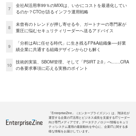
全社AI活用率99％のMIXIは、いかにコストを最適化してい
7
るのか？CTOが語るインフラ運用戦略
未曾有のトレンドが押し寄せる今、ガートナーの専門家が
8
重圧に悩むセキュリティリーダーへ送るアドバイス
「分析はAIに任せる時代」に生き残るFP&A組織像──好業
9
績企業に共通する組織デザインからひも解く
技術的実装、SBOM管理、そして「PSIRT 2.0」へ……CRA
10
の各要求事項に応える実務のポイント
「EnterpriseZine」（エンタープライズジン）は、翔泳社が
運営する企業のIT活用とビジネス成長を支援するITリーダー
向け専門メディアです。データテクノロジー/情報セキュリ
ティ/システム運用の最新動向を中心に、企業ITに関する多
様な情報をお届けしています。