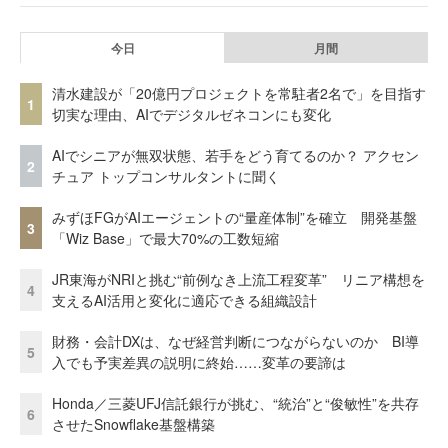
今日
月間
清水建設が「20億円プロジェクトを常駐者2名で」を目指す
1
切実な理由、AIでデジタルゼネコンにも変化
AIでシニアが無双状態、若手をどう育てるのか？ アクセン
2
チュア トップコンサルタントに聞く
みずほFGがAIエージェントの“量産体制”を確立 開発基盤
3
「Wiz Base」で最大70%の工数短縮
JR東海がNRIと挑む“前例なき上流工程変革” リニア構想を
4
支えるAI活用と変化に適応できる組織設計
財務・会計DXは、なぜ経営判断につながらないのか BI導
5
入でも予実差異の説明に終始……変革の要諦は
Honda／三菱UFJ信託銀行が挑む、“統治”と“俊敏性”を共存
6
させたSnowflake基盤構築