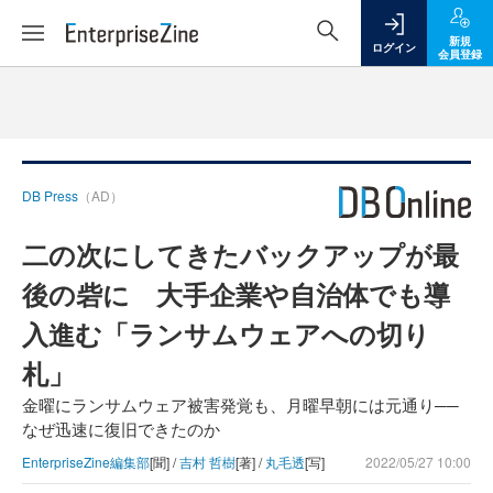
新規
ログイン
会員登録
DB Press
（AD）
二の次にしてきたバックアップが最
後の砦に 大手企業や自治体でも導
入進む「ランサムウェアへの切り
札」
金曜にランサムウェア被害発覚も、月曜早朝には元通り──
なぜ迅速に復旧できたのか
EnterpriseZine編集部
[聞] /
吉村 哲樹
[著] /
丸毛透
[写]
2022/05/27 10:00