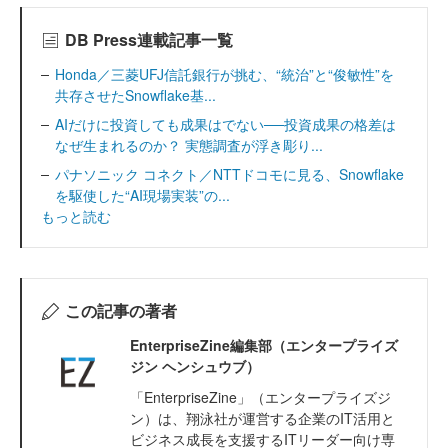
DB Press連載記事一覧
Honda／三菱UFJ信託銀行が挑む、“統治”と“俊敏性”を
共存させたSnowflake基...
AIだけに投資しても成果はでない──投資成果の格差は
なぜ生まれるのか？ 実態調査が浮き彫り...
パナソニック コネクト／NTTドコモに見る、Snowflake
を駆使した“AI現場実装”の...
もっと読む
この記事の著者
EnterpriseZine編集部（エンタープライズ
ジン ヘンシュウブ）
「EnterpriseZine」（エンタープライズジ
ン）は、翔泳社が運営する企業のIT活用と
ビジネス成長を支援するITリーダー向け専