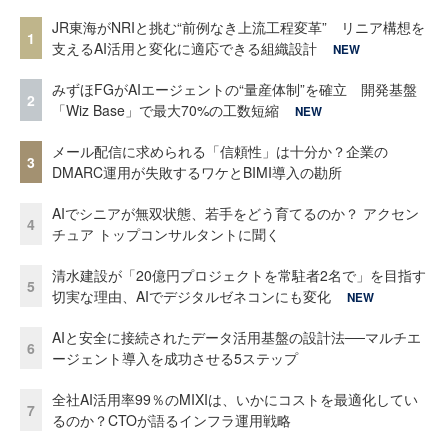
JR東海がNRIと挑む“前例なき上流工程変革” リニア構想を
1
支えるAI活用と変化に適応できる組織設計
NEW
みずほFGがAIエージェントの“量産体制”を確立 開発基盤
2
「Wiz Base」で最大70%の工数短縮
NEW
メール配信に求められる「信頼性」は十分か？企業の
3
DMARC運用が失敗するワケとBIMI導入の勘所
AIでシニアが無双状態、若手をどう育てるのか？ アクセン
4
チュア トップコンサルタントに聞く
清水建設が「20億円プロジェクトを常駐者2名で」を目指す
5
切実な理由、AIでデジタルゼネコンにも変化
NEW
AIと安全に接続されたデータ活用基盤の設計法──マルチエ
6
ージェント導入を成功させる5ステップ
全社AI活用率99％のMIXIは、いかにコストを最適化してい
7
るのか？CTOが語るインフラ運用戦略