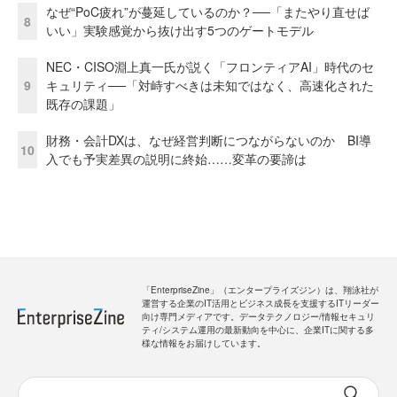
なぜ“PoC疲れ”が蔓延しているのか？──「またやり直せば
8
いい」実験感覚から抜け出す5つのゲートモデル
NEC・CISO淵上真一氏が説く「フロンティアAI」時代のセ
9
キュリティ──「対峙すべきは未知ではなく、高速化された
既存の課題」
財務・会計DXは、なぜ経営判断につながらないのか BI導
10
入でも予実差異の説明に終始……変革の要諦は
「EnterpriseZine」（エンタープライズジン）は、翔泳社が
運営する企業のIT活用とビジネス成長を支援するITリーダー
向け専門メディアです。データテクノロジー/情報セキュリ
ティ/システム運用の最新動向を中心に、企業ITに関する多
様な情報をお届けしています。