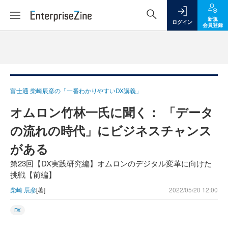
新規
ログイン
会員登録
富士通 柴崎辰彦の「一番わかりやすいDX講義」
オムロン竹林一氏に聞く： 「データ
の流れの時代」にビジネスチャンス
がある
第23回【DX実践研究編】オムロンのデジタル変革に向けた
挑戦【前編】
柴崎 辰彦
[著]
2022/05/20 12:00
DX