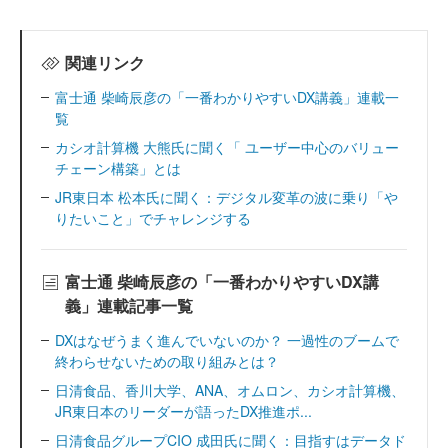
関連リンク
富士通 柴崎辰彦の「一番わかりやすいDX講義」連載一
覧
カシオ計算機 大熊氏に聞く「 ユーザー中心のバリュー
チェーン構築」とは
JR東日本 松本氏に聞く：デジタル変革の波に乗り「や
りたいこと」でチャレンジする
富士通 柴崎辰彦の「一番わかりやすいDX講
義」連載記事一覧
DXはなぜうまく進んでいないのか？ 一過性のブームで
終わらせないための取り組みとは？
日清食品、香川大学、ANA、オムロン、カシオ計算機、
JR東日本のリーダーが語ったDX推進ポ...
日清食品グループCIO 成田氏に聞く：目指すはデータド