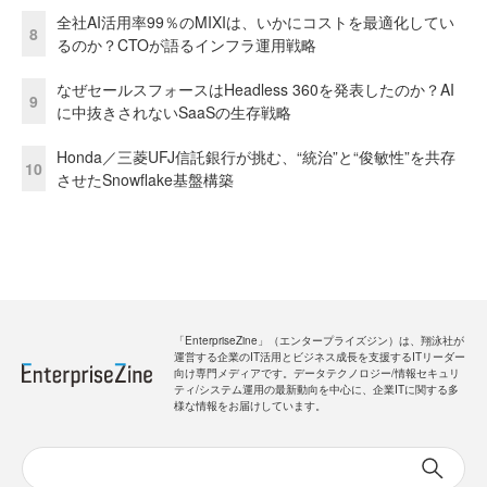
全社AI活用率99％のMIXIは、いかにコストを最適化してい
8
るのか？CTOが語るインフラ運用戦略
なぜセールスフォースはHeadless 360を発表したのか？AI
9
に中抜きされないSaaSの生存戦略
Honda／三菱UFJ信託銀行が挑む、“統治”と“俊敏性”を共存
10
させたSnowflake基盤構築
「EnterpriseZine」（エンタープライズジン）は、翔泳社が
運営する企業のIT活用とビジネス成長を支援するITリーダー
向け専門メディアです。データテクノロジー/情報セキュリ
ティ/システム運用の最新動向を中心に、企業ITに関する多
様な情報をお届けしています。