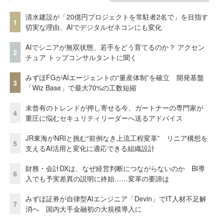
清水建設が「20億円プロジェクトを常駐者2名で」を目指す
1
切実な理由、AIでデジタルゼネコンにも変化
AIでシニアが無双状態、若手をどう育てるのか？ アクセン
2
チュア トップコンサルタントに聞く
みずほFGがAIエージェントの“量産体制”を確立 開発基盤
3
「Wiz Base」で最大70%の工数短縮
未曾有のトレンドが押し寄せる今、ガートナーの専門家が
4
重圧に悩むセキュリティリーダーへ送るアドバイス
JR東海がNRIと挑む“前例なき上流工程変革” リニア構想を
5
支えるAI活用と変化に適応できる組織設計
財務・会計DXは、なぜ経営判断につながらないのか BI導
6
入でも予実差異の説明に終始……変革の要諦は
みずほ証券が自律型AIエンジニア「Devin」でIT人材不足解
7
消へ 国内大手金融初の大規模導入に