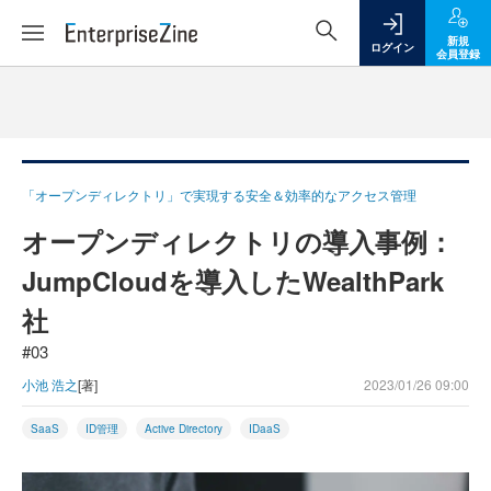
新規
ログイン
会員登録
「オープンディレクトリ」で実現する安全＆効率的なアクセス管理
オープンディレクトリの導入事例：
JumpCloudを導入したWealthPark
社
#03
小池 浩之
[著]
2023/01/26 09:00
SaaS
ID管理
Active Directory
IDaaS