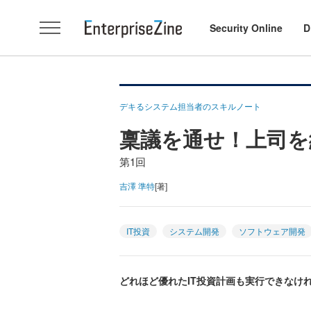
Security Online
D
デキるシステム担当者のスキルノート
稟議を通せ！上司を
第1回
吉澤 準特
[著]
IT投資
システム開発
ソフトウェア開発
どれほど優れたIT投資計画も実行できなけ