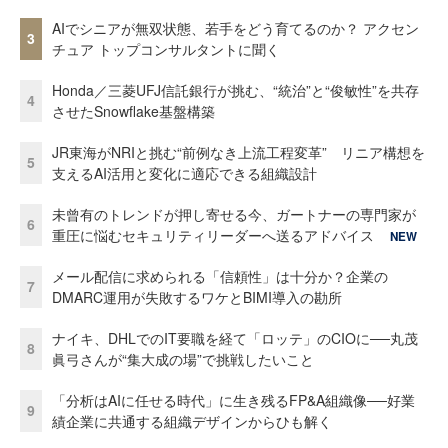
AIでシニアが無双状態、若手をどう育てるのか？ アクセン
3
チュア トップコンサルタントに聞く
Honda／三菱UFJ信託銀行が挑む、“統治”と“俊敏性”を共存
4
させたSnowflake基盤構築
JR東海がNRIと挑む“前例なき上流工程変革” リニア構想を
5
支えるAI活用と変化に適応できる組織設計
未曾有のトレンドが押し寄せる今、ガートナーの専門家が
6
重圧に悩むセキュリティリーダーへ送るアドバイス
NEW
メール配信に求められる「信頼性」は十分か？企業の
7
DMARC運用が失敗するワケとBIMI導入の勘所
ナイキ、DHLでのIT要職を経て「ロッテ」のCIOに──丸茂
8
眞弓さんが“集大成の場”で挑戦したいこと
「分析はAIに任せる時代」に生き残るFP&A組織像──好業
9
績企業に共通する組織デザインからひも解く