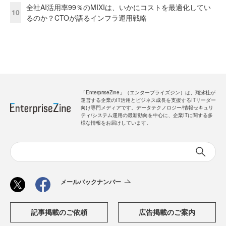
全社AI活用率99％のMIXIは、いかにコストを最適化してい
10
るのか？CTOが語るインフラ運用戦略
「EnterpriseZine」（エンタープライズジン）は、翔泳社が
運営する企業のIT活用とビジネス成長を支援するITリーダー
向け専門メディアです。データテクノロジー/情報セキュリ
ティ/システム運用の最新動向を中心に、企業ITに関する多
様な情報をお届けしています。
メールバックナンバー
記事掲載のご依頼
広告掲載のご案内