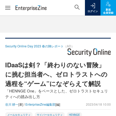
新規
ログイン
会員登録
Security Online Day 2023 春の陣レポート
（AD）
IDaaSは剣？「終わりのない冒険」
に挑む担当者へ、ゼロトラストへの
過程を“ゲーム”になぞらえて解説
「HENNGE One」をベースとした、ゼロトラストセキュリ
ティへの踏み出し方
谷川 耕一
[著] /
EnterpriseZine編集部
[編]
2023/04/18 10:00
メールセキュリティ
サイバーセキュリティ
HENNGE