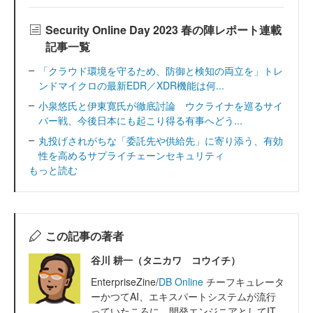
Security Online Day 2023 春の陣レポート連載
記事一覧
「クラウド環境を守るため、防御と検知の両立を」トレ
ンドマイクロの最新EDR／XDR機能は何...
小泉悠氏と伊東寛氏が徹底討論 ウクライナを巡るサイ
バー戦、今後日本にも起こり得る有事へどう...
丸投げされがちな「委託先や供給先」に寄り添う、有効
性を高めるサプライチェーンセキュリティ
もっと読む
この記事の著者
谷川 耕一（タニカワ コウイチ）
EnterpriseZine/
DB Online
チーフキュレータ
ーかつてAI、エキスパートシステムが流行
っていたころに、開発エンジニアとしてIT