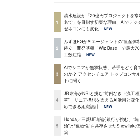
清水建設が「20億円プロジェクトを常
1
名で」を目指す切実な理由、AIでデジ
ゼネコンにも変化
NEW
みずほFGがAIエージェントの“量産体制
2
確立 開発基盤「Wiz Base」で最大7
工数短縮
NEW
AIでシニアが無双状態、若手をどう育
3
のか？ アクセンチュア トップコンサ
トに聞く
JR東海がNRIと挑む“前例なき上流工程
4
革” リニア構想を支えるAI活用と変
応できる組織設計
NEW
Honda／三菱UFJ信託銀行が挑む、“統
5
治”と“俊敏性”を共存させたSnowflak
築