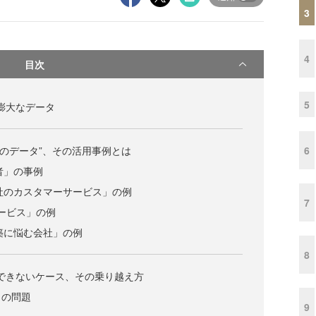
3
4
目次
5
く膨大なデータ
6
有のデータ”、その活用事例とは
者」の事例
会社のカスタマーサービス」の例
7
Cサービス」の例
構築に悩む会社」の例
8
用できないケース、その乗り越え方
」の問題
9