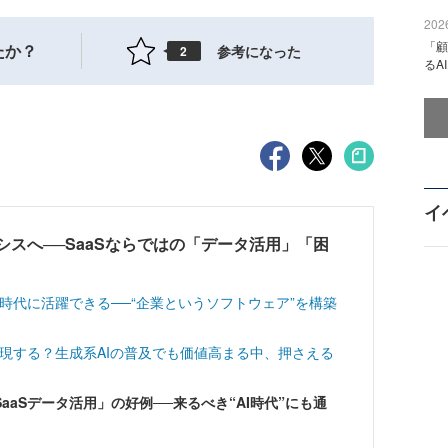
2026
「顧
たか？
参考になった
2
るA
イ
シスへ──SaaSならではの「データ活用」「困
S時代に活躍できる──“企業というソフトウェア”を構築
実現する？生成系AIの普及でも価値高まる中、押さえる
aSデータ活用」の好例──来るべき“AI時代”にも通