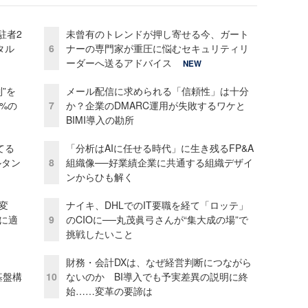
駐者2
未曾有のトレンドが押し寄せる今、ガート
タル
6
ナーの専門家が重圧に悩むセキュリティリ
ーダーへ送るアドバイス
NEW
”を
メール配信に求められる「信頼性」は十分
0%の
7
か？企業のDMARC運用が失敗するワケと
BIMI導入の勘所
てる
「分析はAIに任せる時代」に生き残るFP&A
ルタン
8
組織像──好業績企業に共通する組織デザイ
ンからひも解く
変
ナイキ、DHLでのIT要職を経て「ロッテ」
化に適
9
のCIOに──丸茂眞弓さんが“集大成の場”で
挑戦したいこと
財務・会計DXは、なぜ経営判断につながら
e基盤構
10
ないのか BI導入でも予実差異の説明に終
始……変革の要諦は