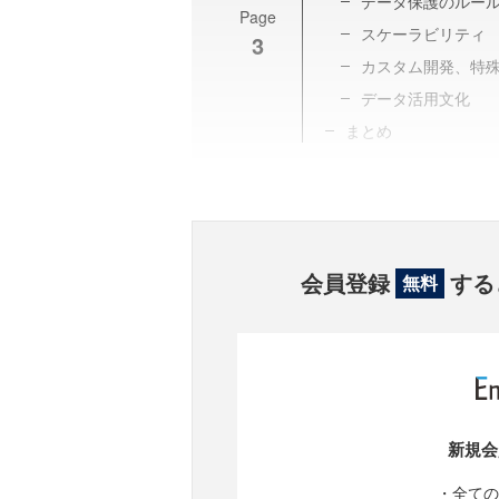
データ保護のルー
Page
スケーラビリティ
3
カスタム開発、特
データ活用文化
まとめ
会員登録
する
無料
新規会
・全ての