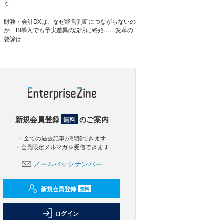
と
財務・会計DXは、なぜ経営判断につながらないの
か BI導入でも予実差異の説明に終始……変革の
要諦は
新規会員登録
のご案内
無料
・全ての過去記事が閲覧できます
・会員限定メルマガを受信できます
メールバックナンバー
新規会員登録
無料
ログイン