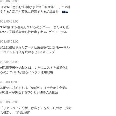
/08/06 08:00
東海がNRIと挑む“前例なき上流工程変革” リニア構
支えるAI活用と変化に適応できる組織設計
NEW
/08/05 09:00
“PoC疲れ”が蔓延しているのか？──「またやり直
いい」実験感覚から抜け出す5つのゲートモデル
/08/05 08:00
と安全に接続されたデータ活用基盤の設計法──マル
ージェント導入を成功させる5ステップ
/08/04 08:00
AI活用率99％のMIXIは、いかにコストを最適化し
るのか？CTOが語るインフラ運用戦略
/08/03 10:00
ル配信に求められる「信頼性」は十分か？企業の
ARC運用が失敗するワケとBIMI導入の勘所
/08/03 08:00
「リアルタイム分析」は広がらなかったのか 技術
も根深い、“組織の壁”