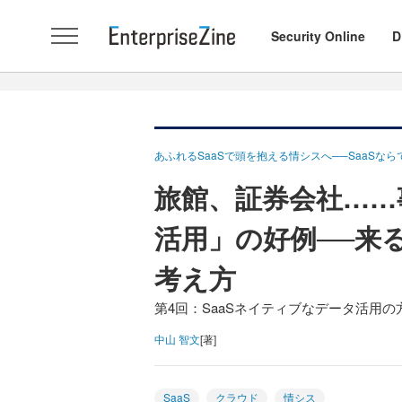
Security Online
D
あふれるSaaSで頭を抱える情シスへ──SaaS
旅館、証券会社……
活用」の好例──来る
考え方
第4回：SaaSネイティブなデータ活用の
中山 智文
[著]
SaaS
クラウド
情シス