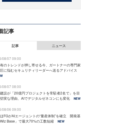
着記事
記事
ニュース
/08/07 09:00
有のトレンドが押し寄せる今、ガートナーの専門家
圧に悩むセキュリティリーダーへ送るアドバイス
EW
/08/07 08:00
建設が「20億円プロジェクトを常駐者2名で」を目
切実な理由、AIでデジタルゼネコンにも変化
NEW
/08/06 09:00
ほFGがAIエージェントの“量産体制”を確立 開発基
Wiz Base」で最大70%の工数短縮
NEW