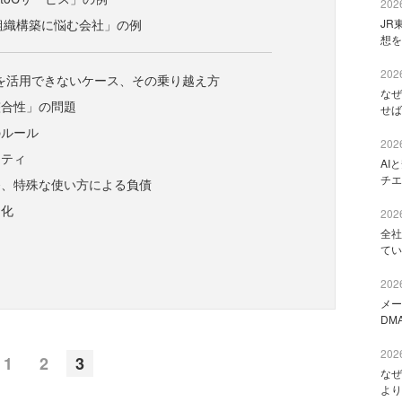
2026
「組織構築に悩む会社」の例
JR
想を
2026
タを活用できないケース、その乗り越え方
なぜ
整合性」の問題
せば
のルール
2026
リティ
AI
チエ
発、特殊な使い方による負債
文化
2026
全社
てい
2026
メー
DM
2026
1
2
3
なぜ
より