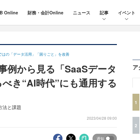
B Online
財務・会計Online
ニュース
記事
イベント
ならではの「データ活用」「困りごと」を改善
事例から見る「SaaSデータ
ア
べき“AI時代”にも通用する
1
方法と課題
2023/04/28 09:00
2
通知