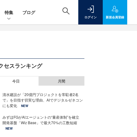
特集
ブログ
ログイン
新規
会員登録
クセスランキング
今日
月間
清水建設が「20億円プロジェクトを常駐者2名
で」を目指す切実な理由、AIでデジタルゼネコン
にも変化
NEW
みずほFGがAIエージェントの“量産体制”を確立
開発基盤「Wiz Base」で最大70%の工数短縮
NEW