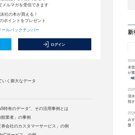
定メルマガを受信できます
泳社の本が買える！
分のポイントをプレゼント
メールバックナンバー
新
ログイン
2026
未曾
が重
N
っていく膨大なデータ
2026
清水
指す
aaS特有のデータ”、その活用事例とは
2026
「旅館業者」の事例
みず
盤「
「証券会社のカスタマーサービス」の例
CtoCサービス」の例