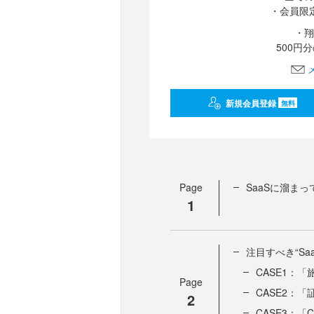
・会員限
・翔
500円
新規会員登録
無料
Page
SaaSに溜ま
1
注目すべき“S
CASE1：
Page
CASE2：
2
CASE3：「