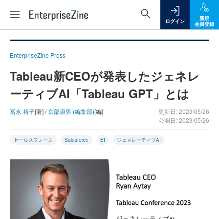
新規
ログイン
会員登録
EnterpriseZine Press
Tableau新CEOが発表したジェネレ
ーティブAI「Tableau GPT」とは
冨永 裕子
[著] /
京部康男 (編集部)
[編]
更新日: 2023/05/26
公開日: 2023/05/26
セールスフォース
Salesforce
BI
ジェネレーティブAI