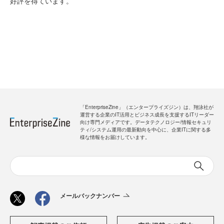
好評を得ています。
「EnterpriseZine」（エンタープライズジン）は、翔泳社が
運営する企業のIT活用とビジネス成長を支援するITリーダー
向け専門メディアです。データテクノロジー/情報セキュリ
ティ/システム運用の最新動向を中心に、企業ITに関する多
様な情報をお届けしています。
メールバックナンバー