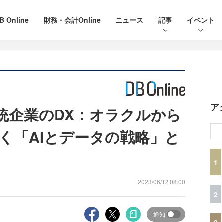
B Online
財務・会計Online
ニュース
記事
イベント
ア
伝統企業のDX：オラクルから
く「AIとデータの戦略」と
1
2023/06/12 08:00
2
通知
3