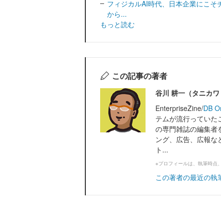
フィジカルAI時代、日本企業にこそ
から...
もっと読む
この記事の著者
谷川 耕一（タニカ
EnterpriseZine/
DB O
テムが流行っていたこ
の専門雑誌の編集者
ング、広告、広報な
ト...
※プロフィールは、執筆時点
この著者の最近の執