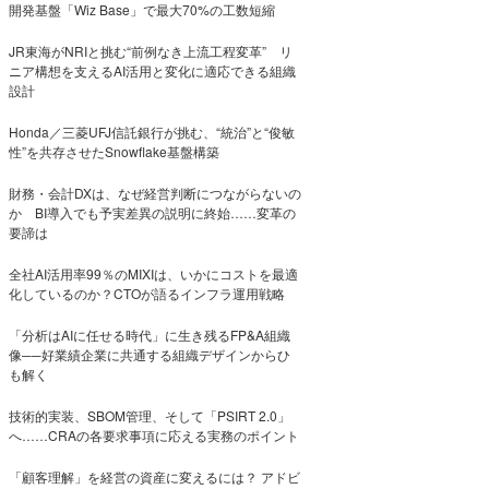
開発基盤「Wiz Base」で最大70%の工数短縮
JR東海がNRIと挑む“前例なき上流工程変革” リ
ニア構想を支えるAI活用と変化に適応できる組織
設計
Honda／三菱UFJ信託銀行が挑む、“統治”と“俊敏
性”を共存させたSnowflake基盤構築
財務・会計DXは、なぜ経営判断につながらないの
か BI導入でも予実差異の説明に終始……変革の
要諦は
全社AI活用率99％のMIXIは、いかにコストを最適
化しているのか？CTOが語るインフラ運用戦略
「分析はAIに任せる時代」に生き残るFP&A組織
像──好業績企業に共通する組織デザインからひ
も解く
技術的実装、SBOM管理、そして「PSIRT 2.0」
へ……CRAの各要求事項に応える実務のポイント
「顧客理解」を経営の資産に変えるには？ アドビ