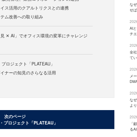
なぜ
ボイス活用のクアルトリクスとの連携
せば
ステム改善への取り組み
2026
AI
チエ
見 ✕ AI」でオフィス環境の変革にチャレンジ
2026
全社
てい
プロジェクト「PLATEAU」
2026
ザイナーの知見のさらなる活用
メー
DM
2026
なぜ
より
次のページ
2026
・プロジェクト「PLATEAU」
「顧
るA