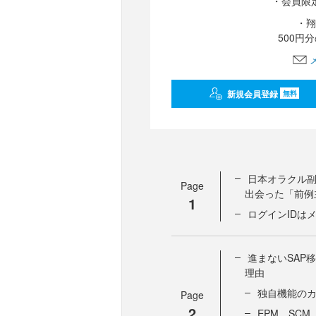
・会員限
・翔
500円
新規会員登録
無料
日本オラクル副
Page
出会った「前例
1
ログインIDは
進まないSAP移行
理由
独自機能の
Page
2
EPM、SC