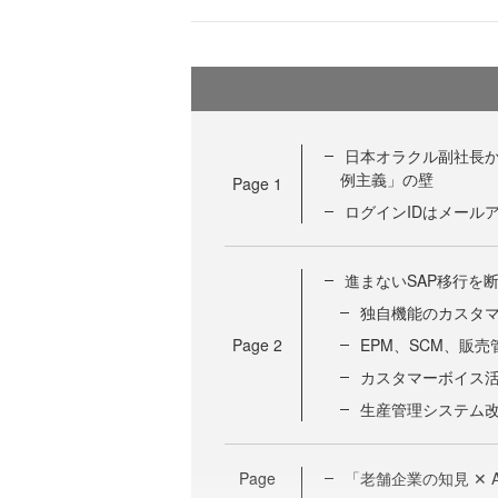
日本オラクル副社長か
例主義」の壁
Page
1
ログインIDはメール
進まないSAP移行を断念
独自機能のカスタ
Page
2
EPM、SCM、販
カスタマーボイス
生産管理システム
Page
「老舗企業の知見 ✕