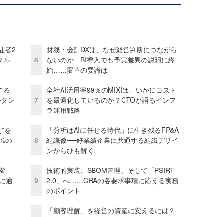
駐者2
財務・会計DXは、なぜ経営判断につながら
タル
6
ないのか BI導入でも予実差異の説明に終
始……変革の要諦は
てる
全社AI活用率99％のMIXIは、いかにコスト
ルタン
7
を最適化しているのか？CTOが語るインフ
ラ運用戦略
”を
「分析はAIに任せる時代」に生き残るFP&A
0%の
8
組織像──好業績企業に共通する組織デザイ
ンからひも解く
変
技術的実装、SBOM管理、そして「PSIRT
化に適
9
2.0」へ……CRAの各要求事項に応える実務
のポイント
「顧客理解」を経営の資産に変えるには？