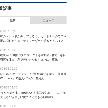
着記事
記事
ニュース
/08/07 09:00
有のトレンドが押し寄せる今、ガートナーの専門家
圧に悩むセキュリティリーダーへ送るアドバイス
/08/07 08:00
建設が「20億円プロジェクトを常駐者2名で」を目
切実な理由、AIでデジタルゼネコンにも変化
/08/06 09:00
ほFGがAIエージェントの“量産体制”を確立 開発基
Wiz Base」で最大70%の工数短縮
/08/06 08:00
東海がNRIと挑む“前例なき上流工程変革” リニア構
支えるAI活用と変化に適応できる組織設計
/08/05 09:00