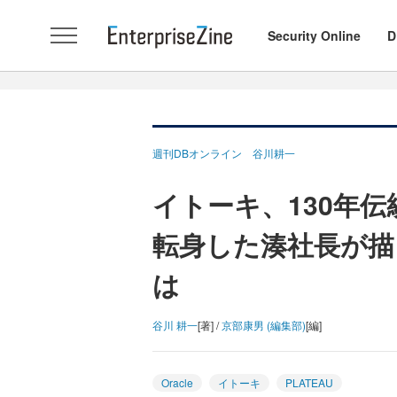
Security Online
D
週刊DBオンライン 谷川耕一
イトーキ、130年
転身した湊社長が描
は
谷川 耕一
[著] /
京部康男 (編集部)
[編]
Oracle
イトーキ
PLATEAU