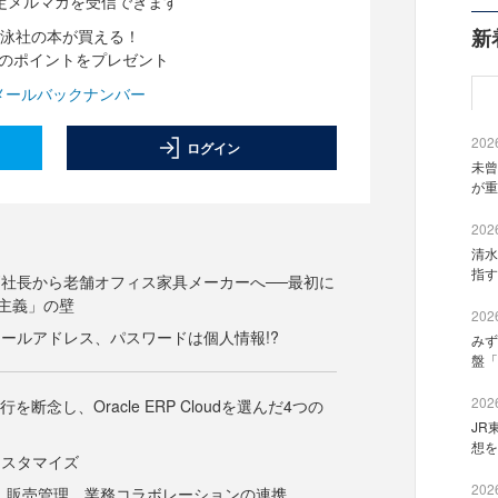
定メルマガを受信できます
新
泳社の本が買える！
分のポイントをプレゼント
メールバックナンバー
2026
ログイン
未曾
が重
2026
清水
指す
社長から老舗オフィス家具メーカーへ──最初に
主義」の壁
2026
メールアドレス、パスワードは個人情報!?
みず
盤「
2026
を断念し、Oracle ERP Cloudを選んだ4つの
JR
想を
カスタマイズ
2026
M、販売管理、業務コラボレーションの連携