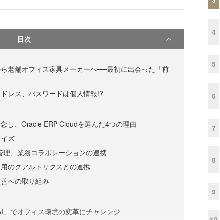
4
目次
5
ら老舗オフィス家具メーカーへ──最初に出会った「前
アドレス、パスワードは個人情報!?
6
し、Oracle ERP Cloudを選んだ4つの理由
7
マイズ
売管理、業務コラボレーションの連携
8
活用のクアルトリクスとの連携
改善への取り組み
9
 AI」でオフィス環境の変革にチャレンジ
10