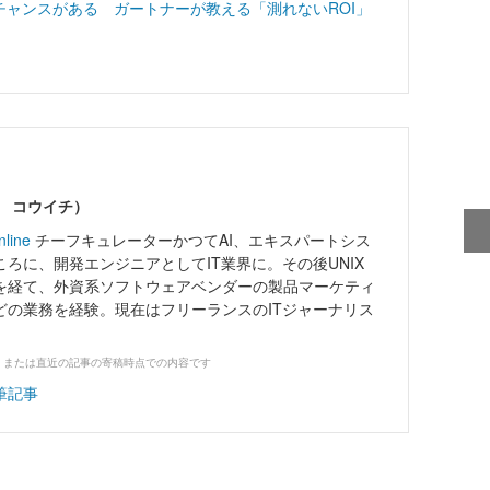
チャンスがある ガートナーが教える「測れないROI」
ワ コウイチ）
nline
チーフキュレーターかつてAI、エキスパートシス
ろに、開発エンジニアとしてIT業界に。その後UNIX
を経て、外資系ソフトウェアベンダーの製品マーケティ
どの業務を経験。現在はフリーランスのITジャーナリス
、または直近の記事の寄稿時点での内容です
筆記事