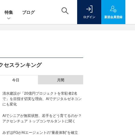
特集
ブログ
ログイン
新規
会員登録
クセスランキング
今日
月間
清水建設が「20億円プロジェクトを常駐者2名
で」を目指す切実な理由、AIでデジタルゼネコン
にも変化
AIでシニアが無双状態、若手をどう育てるのか？
アクセンチュア トップコンサルタントに聞く
みずほFGがAIエージェントの“量産体制”を確立