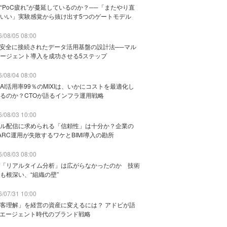
“PoC疲れ”が蔓延しているのか？──「またやり直
いい」実験感覚から抜け出す5つのゲートモデル
/08/05 08:00
と安全に接続されたデータ活用基盤の設計法──マル
ージェント導入を成功させる5ステップ
/08/04 08:00
AI活用率99％のMIXIは、いかにコストを最適化し
るのか？CTOが語るインフラ運用戦略
/08/03 10:00
ル配信に求められる「信頼性」は十分か？企業の
ARC運用が失敗するワケとBIMI導入の勘所
/08/03 08:00
「リアルタイム分析」は広がらなかったのか 技術
も根深い、“組織の壁”
/07/31 10:00
客理解」を経営の資産に変えるには？ アドビが語
Iエージェント時代のブランド戦略