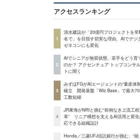
アクセスランキング
清水建設が「20億円プロジェクトを常
1
名で」を目指す切実な理由、AIでデジ
ゼネコンにも変化
AIでシニアが無双状態、若手をどう育
2
のか？ アクセンチュア トップコンサ
トに聞く
みずほFGがAIエージェントの“量産体制
3
確立 開発基盤「Wiz Base」で最大7
工数短縮
JR東海がNRIと挑む“前例なき上流工程
4
革” リニア構想を支えるAI活用と変
応できる組織設計
Honda／三菱UFJ信託銀行が挑む、“統