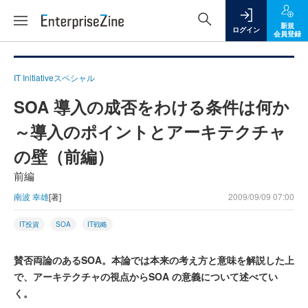
新規
ログイン
会員登録
IT Initiativeスペシャル
SOA 導入の成否をわける条件は何か
～導入のポイントとアーキテクチャ
の壁（前編）
前編
南波 幸雄
[著]
2009/09/09 07:00
IT投資
SOA
IT戦略
賛否両論のあるSOA。本論では本来の考え方と意味を解説した上
で、アーキテクチャの視点からSOA の意義について述べてい
く。