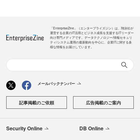
「EnterpriseZine」（エンタープライズジン）は、翔泳社が
運営する企業のIT活用とビジネス成長を支援するITリーダー
向け専門メディアです。データテクノロジー/情報セキュリ
ティ/システム運用の最新動向を中心に、企業ITに関する多
様な情報をお届けしています。
メールバックナンバー
記事掲載のご依頼
広告掲載のご案内
Security Online
DB Online