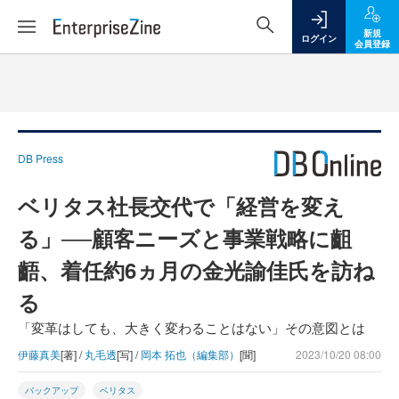
新規
ログイン
会員登録
DB Press
ベリタス社長交代で「経営を変え
る」──顧客ニーズと事業戦略に齟
齬、着任約6ヵ月の金光諭佳氏を訪ね
る
「変革はしても、大きく変わることはない」その意図とは
伊藤真美
[著] /
丸毛透
[写] /
岡本 拓也（編集部）
[聞]
2023/10/20 08:00
バックアップ
ベリタス