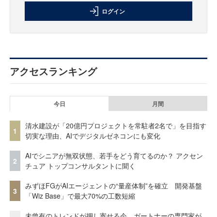
ログイン
アクセスランキング
今日
月間
清水建設が「20億円プロジェクトを常駐者2名で」を目指す
1
切実な理由、AIでデジタルゼネコンにも変化
AIでシニアが無双状態、若手をどう育てるのか？ アクセン
2
チュア トップコンサルタントに聞く
みずほFGがAIエージェントの“量産体制”を確立 開発基盤
3
「Wiz Base」で最大70%の工数短縮
未曾有のトレンドが押し寄せる今、ガートナーの専門家が