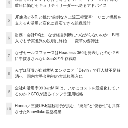
4
重圧に悩むセキュリティリーダーへ送るアドバイス
JR東海がNRIと挑む“前例なき上流工程変革” リニア構想を
5
支えるAI活用と変化に適応できる組織設計
財務・会計DXは、なぜ経営判断につながらないのか BI導
6
入でも予実差異の説明に終始……変革の要諦は
なぜセールスフォースはHeadless 360を発表したのか？AI
7
に中抜きされないSaaSの生存戦略
みずほ証券が自律型AIエンジニア「Devin」でIT人材不足解
8
消へ 国内大手金融初の大規模導入に
全社AI活用率99％のMIXIは、いかにコストを最適化してい
9
るのか？CTOが語るインフラ運用戦略
Honda／三菱UFJ信託銀行が挑む、“統治”と“俊敏性”を共存
10
させたSnowflake基盤構築