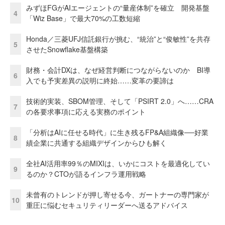
みずほFGがAIエージェントの“量産体制”を確立 開発基盤
4
「Wiz Base」で最大70%の工数短縮
Honda／三菱UFJ信託銀行が挑む、“統治”と“俊敏性”を共存
5
させたSnowflake基盤構築
財務・会計DXは、なぜ経営判断につながらないのか BI導
6
入でも予実差異の説明に終始……変革の要諦は
技術的実装、SBOM管理、そして「PSIRT 2.0」へ……CRA
7
の各要求事項に応える実務のポイント
「分析はAIに任せる時代」に生き残るFP&A組織像──好業
8
績企業に共通する組織デザインからひも解く
全社AI活用率99％のMIXIは、いかにコストを最適化してい
9
るのか？CTOが語るインフラ運用戦略
未曾有のトレンドが押し寄せる今、ガートナーの専門家が
10
重圧に悩むセキュリティリーダーへ送るアドバイス