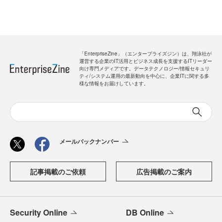
「EnterpriseZine」（エンタープライズジン）は、翔泳社が
運営する企業のIT活用とビジネス成長を支援するITリーダー
向け専門メディアです。データテクノロジー/情報セキュリ
ティ/システム運用の最新動向を中心に、企業ITに関する多
様な情報をお届けしています。
メールバックナンバー
記事掲載のご依頼
広告掲載のご案内
Security Online
DB Online