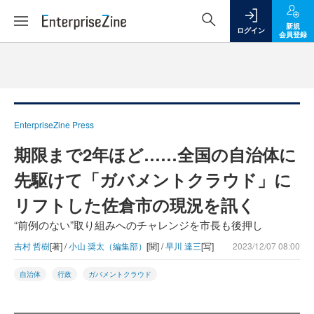
新規
ログイン
会員登録
EnterpriseZine Press
期限まで2年ほど……全国の自治体に
先駆けて「ガバメントクラウド」に
リフトした佐倉市の現況を訊く
“前例のない”取り組みへのチャレンジを市長も後押し
吉村 哲樹
[著] /
小山 奨太（編集部）
[聞] /
早川 達三
[写]
2023/12/07 08:00
自治体
行政
ガバメントクラウド