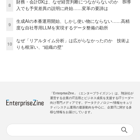
財務・会計DXは、なぜ経営判断につながらないのか BI導
8
入でも予実差異の説明に終始……変革の要諦は
生成AIの本番運用開始、しかし使い物にならない……高精
9
度な自社専用LLMを実現するデータ整備の勘所
なぜ「リアルタイム分析」は広がらなかったのか 技術よ
10
りも根深い、“組織の壁”
「EnterpriseZine」（エンタープライズジン）は、翔泳社が
運営する企業のIT活用とビジネス成長を支援するITリーダー
向け専門メディアです。データテクノロジー/情報セキュリ
ティ/システム運用の最新動向を中心に、企業ITに関する多
様な情報をお届けしています。