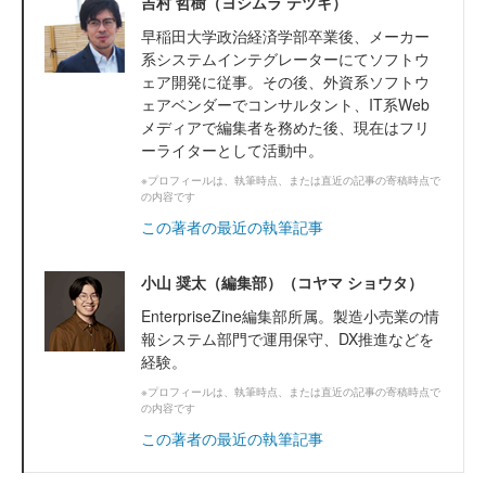
吉村 哲樹（ヨシムラ テツキ）
早稲田大学政治経済学部卒業後、メーカー
系システムインテグレーターにてソフトウ
ェア開発に従事。その後、外資系ソフトウ
ェアベンダーでコンサルタント、IT系Web
メディアで編集者を務めた後、現在はフリ
ーライターとして活動中。
※プロフィールは、執筆時点、または直近の記事の寄稿時点で
の内容です
この著者の最近の執筆記事
小山 奨太（編集部）（コヤマ ショウタ）
EnterpriseZine編集部所属。製造小売業の情
報システム部門で運用保守、DX推進などを
経験。
※プロフィールは、執筆時点、または直近の記事の寄稿時点で
の内容です
この著者の最近の執筆記事