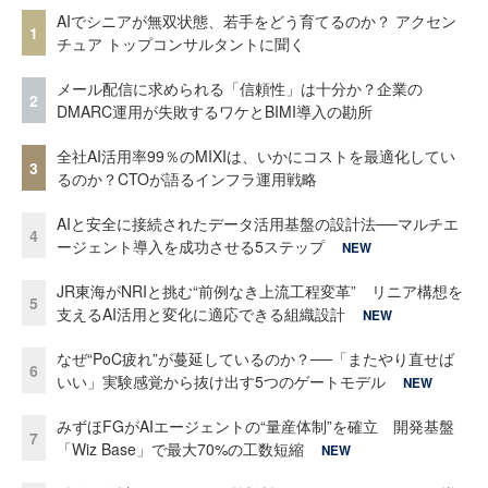
AIでシニアが無双状態、若手をどう育てるのか？ アクセン
1
チュア トップコンサルタントに聞く
メール配信に求められる「信頼性」は十分か？企業の
2
DMARC運用が失敗するワケとBIMI導入の勘所
全社AI活用率99％のMIXIは、いかにコストを最適化してい
3
るのか？CTOが語るインフラ運用戦略
AIと安全に接続されたデータ活用基盤の設計法──マルチエ
4
ージェント導入を成功させる5ステップ
NEW
JR東海がNRIと挑む“前例なき上流工程変革” リニア構想を
5
支えるAI活用と変化に適応できる組織設計
NEW
なぜ“PoC疲れ”が蔓延しているのか？──「またやり直せば
6
いい」実験感覚から抜け出す5つのゲートモデル
NEW
みずほFGがAIエージェントの“量産体制”を確立 開発基盤
7
「Wiz Base」で最大70%の工数短縮
NEW