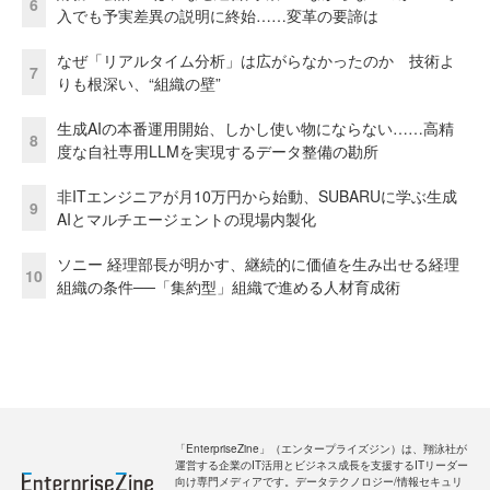
6
入でも予実差異の説明に終始……変革の要諦は
なぜ「リアルタイム分析」は広がらなかったのか 技術よ
7
りも根深い、“組織の壁”
生成AIの本番運用開始、しかし使い物にならない……高精
8
度な自社専用LLMを実現するデータ整備の勘所
非ITエンジニアが月10万円から始動、SUBARUに学ぶ生成
9
AIとマルチエージェントの現場内製化
ソニー 経理部長が明かす、継続的に価値を生み出せる経理
10
組織の条件──「集約型」組織で進める人材育成術
「EnterpriseZine」（エンタープライズジン）は、翔泳社が
運営する企業のIT活用とビジネス成長を支援するITリーダー
向け専門メディアです。データテクノロジー/情報セキュリ