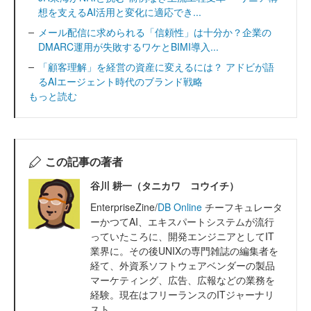
想を支えるAI活用と変化に適応でき...
メール配信に求められる「信頼性」は十分か？企業の
DMARC運用が失敗するワケとBIMI導入...
「顧客理解」を経営の資産に変えるには？ アドビが語
るAIエージェント時代のブランド戦略
もっと読む
この記事の著者
谷川 耕一（タニカワ コウイチ）
EnterpriseZine/
DB Online
チーフキュレータ
ーかつてAI、エキスパートシステムが流行
っていたころに、開発エンジニアとしてIT
業界に。その後UNIXの専門雑誌の編集者を
経て、外資系ソフトウェアベンダーの製品
マーケティング、広告、広報などの業務を
経験。現在はフリーランスのITジャーナリ
スト...