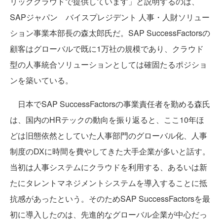
リッククラウドで提供しています」と説明するのは、
SAPジャパン バイスプレジデント 人事・人財ソリュー
ション事業本部長の森太郎氏だ。SAP SuccessFactorsの
顧客はグローバルで既に1万社の規模であり、クラウド
型の人事統合ソリューションとしては確固たるポジショ
ンを築いている。
日本でSAP SuccessFactorsの事業責任者を勤める森氏
は、国内のHRテックの動向を振り返ると、ここ10年ほ
どは旧態依然としていた人事部門のグローバル化、人事
制度のDXに時間を費やしてきた大手企業が多いと話す。
当初は人事システムにクラウドを利用する、あるいは新
たにタレントマネジメントシステムを導入することに抵
抗感があったという。そのためSAP SuccessFactorsを最
初に導入したのは、先進的なグローバル企業が中心だっ