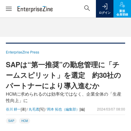
新規
ログイン
会員登録
EnterpriseZine Press
SAPは“第一推奨”の勤怠管理に「チ
ームスピリット」を選定 約30社の
パートナーにより導入進むか
HCMに求められるのは効率化ではなく、企業全体の「生産
性向上」に
谷川 耕一
[著] /
丸毛透
[写] /
岡本 拓也（編集部）
[編]
2024/03/07 08:00
SAP
HCM