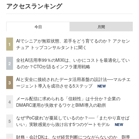
アクセスランキング
今日
月間
AIでシニアが無双状態、若手をどう育てるのか？ アクセン
1
チュア トップコンサルタントに聞く
全社AI活用率99％のMIXIは、いかにコストを最適化してい
2
るのか？CTOが語るインフラ運用戦略
AIと安全に接続されたデータ活用基盤の設計法──マルチエ
3
ージェント導入を成功させる5ステップ
NEW
メール配信に求められる「信頼性」は十分か？企業の
4
DMARC運用が失敗するワケとBIMI導入の勘所
なぜ“PoC疲れ”が蔓延しているのか？──「またやり直せば
5
いい」実験感覚から抜け出す5つのゲートモデル
NEW
財務・会計DXは、なぜ経営判断につながらないのか BI導