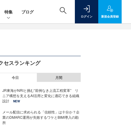
特集
ブログ
ログイン
新規
会員登録
クセスランキング
今日
月間
JR東海がNRIと挑む“前例なき上流工程変革” リ
ニア構想を支えるAI活用と変化に適応できる組織
設計
NEW
メール配信に求められる「信頼性」は十分か？企
業のDMARC運用が失敗するワケとBIMI導入の勘
所