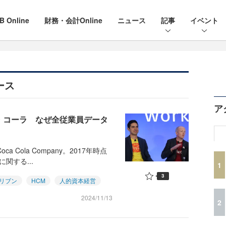
B Online
財務・会計Online
ニュース
記事
イベント
ース
ア
・コーラ なぜ全従業員データ
Cola Company。2017年時点
関する...
1
3
リブン
HCM
人的資本経営
2024/11/13
2