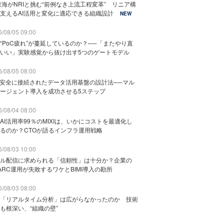
東海がNRIと挑む“前例なき上流工程変革” リニア構
支えるAI活用と変化に適応できる組織設計
NEW
/08/05 09:00
“PoC疲れ”が蔓延しているのか？──「またやり直
いい」実験感覚から抜け出す5つのゲートモデル
/08/05 08:00
と安全に接続されたデータ活用基盤の設計法──マル
ージェント導入を成功させる5ステップ
/08/04 08:00
AI活用率99％のMIXIは、いかにコストを最適化し
るのか？CTOが語るインフラ運用戦略
/08/03 10:00
ル配信に求められる「信頼性」は十分か？企業の
ARC運用が失敗するワケとBIMI導入の勘所
/08/03 08:00
「リアルタイム分析」は広がらなかったのか 技術
も根深い、“組織の壁”