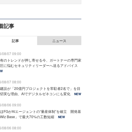
着記事
記事
ニュース
/08/07 09:00
有のトレンドが押し寄せる今、ガートナーの専門家
圧に悩むセキュリティリーダーへ送るアドバイス
EW
/08/07 08:00
建設が「20億円プロジェクトを常駐者2名で」を目
切実な理由、AIでデジタルゼネコンにも変化
NEW
/08/06 09:00
ほFGがAIエージェントの“量産体制”を確立 開発基
Wiz Base」で最大70%の工数短縮
NEW
/08/06 08:00