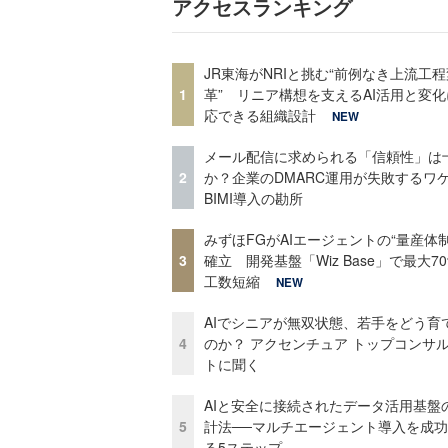
アクセスランキング
JR東海がNRIと挑む“前例なき上流工程
1
革” リニア構想を支えるAI活用と変
応できる組織設計
NEW
メール配信に求められる「信頼性」は
2
か？企業のDMARC運用が失敗するワ
BIMI導入の勘所
みずほFGがAIエージェントの“量産体制
3
確立 開発基盤「Wiz Base」で最大7
工数短縮
NEW
AIでシニアが無双状態、若手をどう育
4
のか？ アクセンチュア トップコンサ
トに聞く
AIと安全に接続されたデータ活用基盤
5
計法──マルチエージェント導入を成
る5ステップ