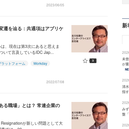
2023/06/05
新
変遷を辿る：共通項はアプリケ
は、現在は第3次にあると思えま
言及しているIDC Jap...
2026
未曾
3
プラットフォーム
Workday
が重
N
2026
2022/07/08
清水
指す
2026
ある職場」とは？ 常連企業の
みず
盤「
esignationが新しい問題として大
2026