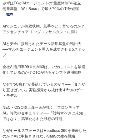
みずほFGがAIエージェントの“量産体制”を確立
開発基盤「Wiz Base」で最大70%の工数短縮
NEW
AIでシニアが無双状態、若手をどう育てるのか？
アクセンチュア トップコンサルタントに聞く
AIと安全に接続されたデータ活用基盤の設計法
──マルチエージェント導入を成功させる5ステッ
プ
全社AI活用率99％のMIXIは、いかにコストを最適
化しているのか？CTOが語るインフラ運用戦略
なぜ“PoC疲れ”が蔓延しているのか？──「またや
り直せばいい」実験感覚から抜け出す5つのゲー
トモデル
NEC・CISO淵上真一氏が説く「フロンティア
AI」時代のセキュリティ──「対峙すべきは未知
ではなく、高速化された既存の課題」
なぜセールスフォースはHeadless 360を発表した
のか？AIに中抜きされないSaaSの生存戦略