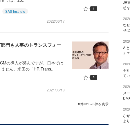
では、20...
JR
想を
1
SAS Institute
2026
2022/06/17
なぜ
せば
2026
IT部門も人事のトランスフォー
AI
チエ
CMの導入が盛んですが、日本では
2026
。米国の「HR Trans...
全社
てい
0
2026
2021/06/18
メー
DM
8件中1～8件を表示
2026
なぜ
より