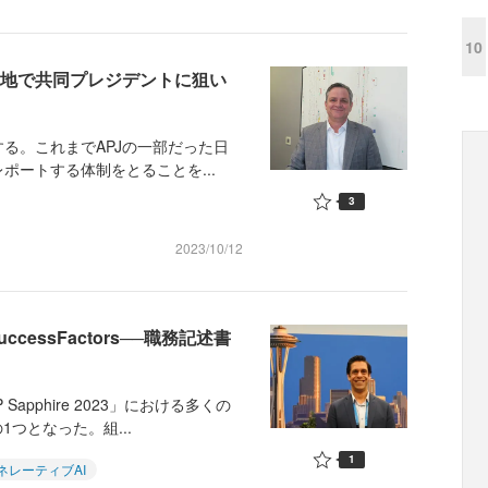
10
国現地で共同プレジデントに狙い
する。これまでAPJの一部だった日
ポートする体制をとることを...
3
2023/10/12
cessFactors──職務記述書
pphire 2023」における多くの
つとなった。組...
1
ネレーティブAI