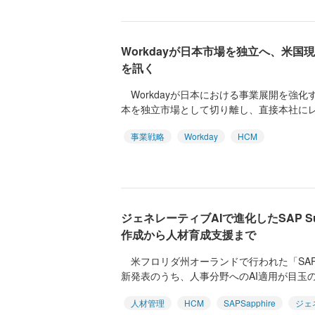
Workdayが日本市場を独立へ、米
を訊く
Workdayが日本における事業展開を強化
本を独立市場として切り離し、直接本社にレ
事業戦略
Workday
HCM
ジェネレーティブAIで進化したSAP Suc
作成から人材育成支援まで
米フロリダ州オーランドで行われた「SAP Sa
新発表のうち、人事分野へのAI適用が目玉の1
人材管理
HCM
SAPSapphire
ジェ