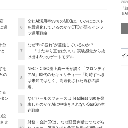
2026
「顧
るA
変
全社AI活用率99％のMIXIは、いかにコスト
化に適
6
を最適化しているのか？CTOが語るインフ
ラ運用戦略
十分
なぜ“PoC疲れ”が蔓延しているのか？
ケと
7
──「またやり直せばいい」実験感覚から抜
イ
け出す5つのゲートモデル
”を
NEC・CISO淵上真一氏が説く「フロンティ
0%の
アAI」時代のセキュリティ──「対峙すべき
8
は未知ではなく、高速化された既存の課
題」
てる
ルタン
なぜセールスフォースはHeadless 360を発
9
表したのか？AIに中抜きされないSaaSの生
存戦略
の設
功させ
財務・会計DXは、なぜ経営判断につながら
10
ないのか BI導入でも予実差異の説明に終