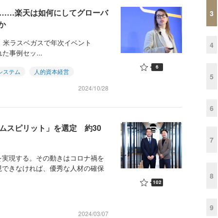
ス……楽天は如何にしてグローバ
3
か
期間、米ラスベガスで年次イベント
4
れた事例セッ...
6
システム
人的資本経営
5
2024/10/28
6
ームスピリット」を選定 約30
7
実現する。その動きはコロナ禍を
現できなければ、優秀な人材の確保
8
102
9
2024/03/07