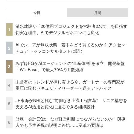
今日
月間
清水建設が「20億円プロジェクトを常駐者2名で」を目指す
1
切実な理由、AIでデジタルゼネコンにも変化
AIでシニアが無双状態、若手をどう育てるのか？ アクセン
2
チュア トップコンサルタントに聞く
みずほFGがAIエージェントの“量産体制”を確立 開発基盤
3
「Wiz Base」で最大70%の工数短縮
未曾有のトレンドが押し寄せる今、ガートナーの専門家が
4
重圧に悩むセキュリティリーダーへ送るアドバイス
JR東海がNRIと挑む“前例なき上流工程変革” リニア構想を
5
支えるAI活用と変化に適応できる組織設計
財務・会計DXは、なぜ経営判断につながらないのか BI導
6
入でも予実差異の説明に終始……変革の要諦は