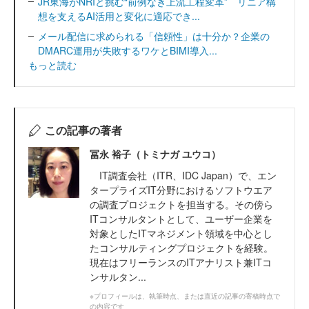
JR東海がNRIと挑む“前例なき上流工程変革” リニア構
想を支えるAI活用と変化に適応でき...
メール配信に求められる「信頼性」は十分か？企業の
DMARC運用が失敗するワケとBIMI導入...
もっと読む
この記事の著者
冨永 裕子（トミナガ ユウコ）
IT調査会社（ITR、IDC Japan）で、エン
タープライズIT分野におけるソフトウエア
の調査プロジェクトを担当する。その傍ら
ITコンサルタントとして、ユーザー企業を
対象としたITマネジメント領域を中心とし
たコンサルティングプロジェクトを経験。
現在はフリーランスのITアナリスト兼ITコ
ンサルタン...
※プロフィールは、執筆時点、または直近の記事の寄稿時点で
の内容です