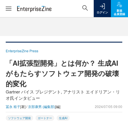
新規
ログイン
会員登録
EnterpriseZine Press
「AI拡張型開発」とは何か？ 生成AI
がもたらすソフトウェア開発の破壊
的変化
Gartner バイス プレジデント, アナリスト エイドリアン・リ
オ氏インタビュー
冨永 裕子
[著] /
京部康男 (編集部)
[編]
2024/07/05 09:00
ソフトウェア開発
ガートナー
生成AI