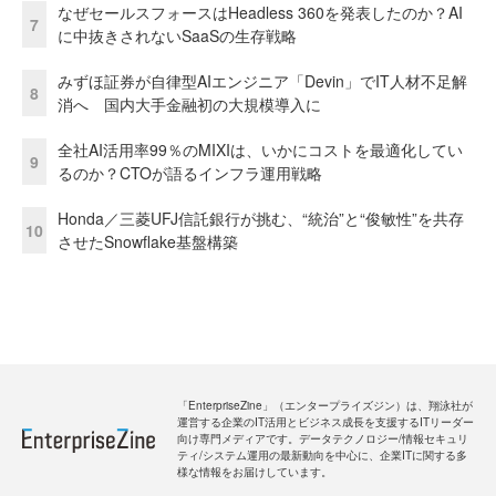
なぜセールスフォースはHeadless 360を発表したのか？AI
7
に中抜きされないSaaSの生存戦略
みずほ証券が自律型AIエンジニア「Devin」でIT人材不足解
8
消へ 国内大手金融初の大規模導入に
全社AI活用率99％のMIXIは、いかにコストを最適化してい
9
るのか？CTOが語るインフラ運用戦略
Honda／三菱UFJ信託銀行が挑む、“統治”と“俊敏性”を共存
10
させたSnowflake基盤構築
「EnterpriseZine」（エンタープライズジン）は、翔泳社が
運営する企業のIT活用とビジネス成長を支援するITリーダー
向け専門メディアです。データテクノロジー/情報セキュリ
ティ/システム運用の最新動向を中心に、企業ITに関する多
様な情報をお届けしています。