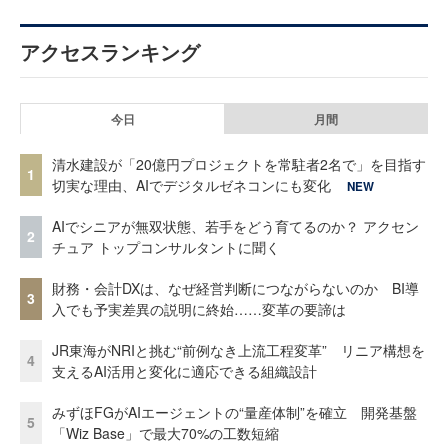
アクセスランキング
今日
月間
清水建設が「20億円プロジェクトを常駐者2名で」を目指す
1
切実な理由、AIでデジタルゼネコンにも変化
NEW
AIでシニアが無双状態、若手をどう育てるのか？ アクセン
2
チュア トップコンサルタントに聞く
財務・会計DXは、なぜ経営判断につながらないのか BI導
3
入でも予実差異の説明に終始……変革の要諦は
JR東海がNRIと挑む“前例なき上流工程変革” リニア構想を
4
支えるAI活用と変化に適応できる組織設計
みずほFGがAIエージェントの“量産体制”を確立 開発基盤
5
「Wiz Base」で最大70%の工数短縮