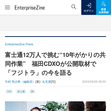
新規
ログイン
会員登録
EnterpriseZine Press
富士通12万人で挑む“10年がかりの共
同作業” 福田CDXOが公開取材で
「フジトラ」の今を語る
竹村 美沙希（編集部）
[著] /
丸毛透
[写]
2024/09/26 08:00
CIO
富士通
DX