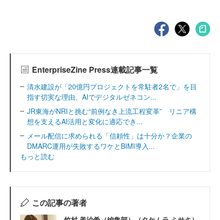
EnterpriseZine Press連載記事一覧
清水建設が「20億円プロジェクトを常駐者2名で」を目
指す切実な理由、AIでデジタルゼネコン...
JR東海がNRIと挑む“前例なき上流工程変革” リニア構
想を支えるAI活用と変化に適応でき...
メール配信に求められる「信頼性」は十分か？企業の
DMARC運用が失敗するワケとBIMI導入...
もっと読む
この記事の著者
竹村 美沙希（編集部）（タケムラ ミサキ）