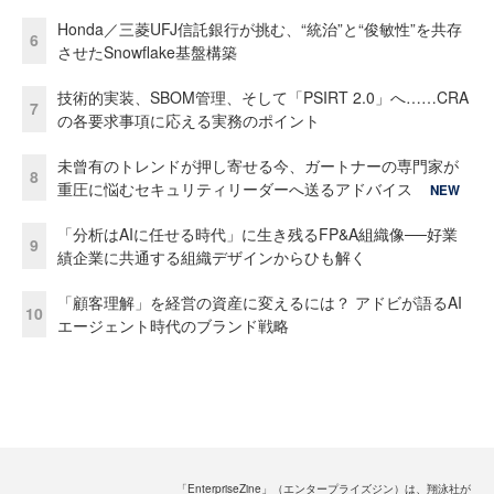
Honda／三菱UFJ信託銀行が挑む、“統治”と“俊敏性”を共存
6
させたSnowflake基盤構築
技術的実装、SBOM管理、そして「PSIRT 2.0」へ……CRA
7
の各要求事項に応える実務のポイント
未曾有のトレンドが押し寄せる今、ガートナーの専門家が
8
重圧に悩むセキュリティリーダーへ送るアドバイス
NEW
「分析はAIに任せる時代」に生き残るFP&A組織像──好業
9
績企業に共通する組織デザインからひも解く
「顧客理解」を経営の資産に変えるには？ アドビが語るAI
10
エージェント時代のブランド戦略
「EnterpriseZine」（エンタープライズジン）は、翔泳社が