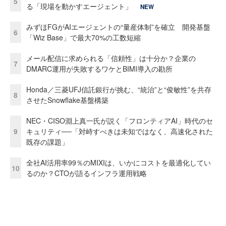
5
る「現場を動かすエージェント」
NEW
みずほFGがAIエージェントの“量産体制”を確立 開発基盤
6
「Wiz Base」で最大70%の工数短縮
メール配信に求められる「信頼性」は十分か？企業の
7
DMARC運用が失敗するワケとBIMI導入の勘所
Honda／三菱UFJ信託銀行が挑む、“統治”と“俊敏性”を共存
8
させたSnowflake基盤構築
NEC・CISO淵上真一氏が説く「フロンティアAI」時代のセ
9
キュリティ──「対峙すべきは未知ではなく、高速化された
既存の課題」
全社AI活用率99％のMIXIは、いかにコストを最適化してい
10
るのか？CTOが語るインフラ運用戦略