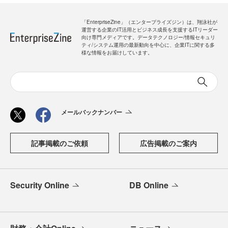
「EnterpriseZine」（エンタープライズジン）は、翔泳社が
運営する企業のIT活用とビジネス成長を支援するITリーダー
向け専門メディアです。データテクノロジー/情報セキュリ
ティ/システム運用の最新動向を中心に、企業ITに関する多
様な情報をお届けしています。
メールバックナンバー
記事掲載のご依頼
広告掲載のご案内
Security Online
DB Online