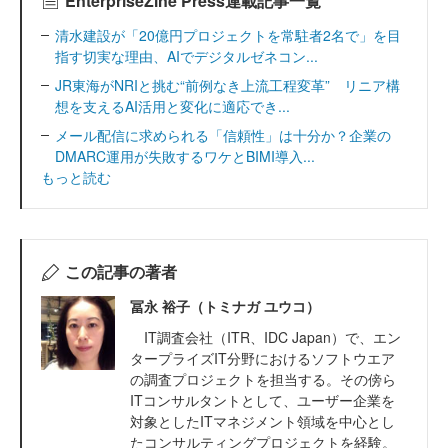
EnterpriseZine Press連載記事一覧
清水建設が「20億円プロジェクトを常駐者2名で」を目
指す切実な理由、AIでデジタルゼネコン...
JR東海がNRIと挑む“前例なき上流工程変革” リニア構
想を支えるAI活用と変化に適応でき...
メール配信に求められる「信頼性」は十分か？企業の
DMARC運用が失敗するワケとBIMI導入...
もっと読む
この記事の著者
冨永 裕子（トミナガ ユウコ）
IT調査会社（ITR、IDC Japan）で、エン
タープライズIT分野におけるソフトウエア
の調査プロジェクトを担当する。その傍ら
ITコンサルタントとして、ユーザー企業を
対象としたITマネジメント領域を中心とし
たコンサルティングプロジェクトを経験。