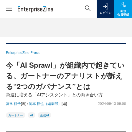
新規
ログイン
会員登録
EnterpriseZine Press
今「AI Sprawl」が組織内で起きてい
る、ガートナーのアナリストが訴え
る“2つのガバナンス”とは
急速に増える「AIアシスタント」との向き合い方
冨永 裕子
[著] /
岡本 拓也（編集部）
[編]
2024/09/13 09:00
ガートナー
AI
生成AI