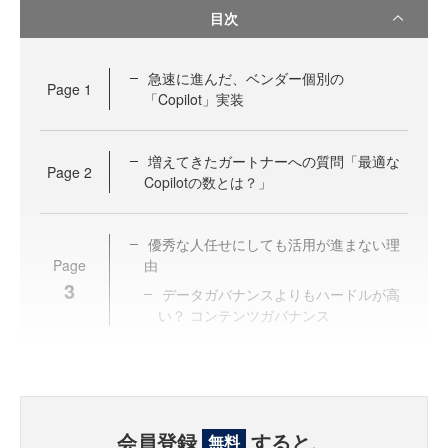
目次
急速に進んだ、ベンダー個別の
Page
1
「Copilot」実装
増えてきたガートナーへの質問「最適な
Page
2
Copilotの数とは？」
優秀な人任せにしても活用が進まない理
Page
由
3
データガバナンスよりもハードルが高
い？ コンテンツガバナンス
会員登録
すると、
無料