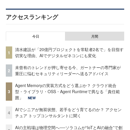
アクセスランキング
今日
月間
清水建設が「20億円プロジェクトを常駐者2名で」を目指す
1
切実な理由、AIでデジタルゼネコンにも変化
未曾有のトレンドが押し寄せる今、ガートナーの専門家が
2
重圧に悩むセキュリティリーダーへ送るアドバイス
Agent Memoryの実装方式をどう選ぶか？ クラウド統合
3
型・ライブラリ・OSS・Agent Runtimeで異なる「責任範
囲」
NEW
AIでシニアが無双状態、若手をどう育てるのか？ アクセン
4
チュア トップコンサルタントに聞く
AIの主戦場は物理空間へ──ソラコムが“IoTとAIの融合”で創