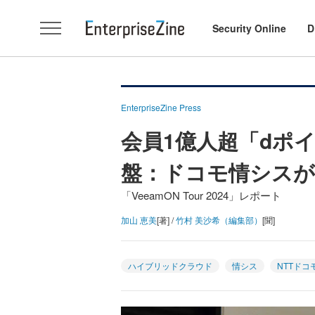
Security Online
D
EnterpriseZine Press
会員1億人超「dポ
盤：ドコモ情シスが
「VeeamON Tour 2024」レポート
加山 恵美
[著] /
竹村 美沙希（編集部）
[聞]
ハイブリッドクラウド
情シス
NTTドコ