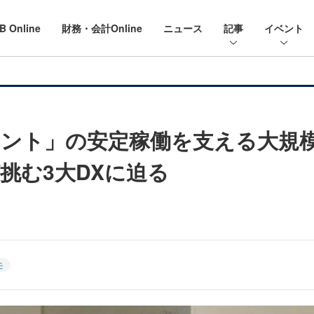
B Online
財務・会計Online
ニュース
記事
イベント
イント」の安定稼働を支える大規
挑む3大DXに迫る
モ