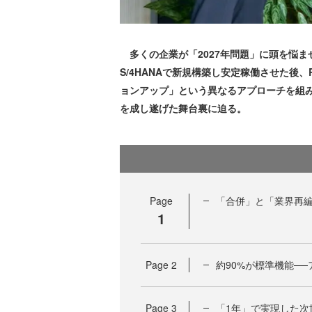
多くの企業が「2027年問題」に頭を悩ま
S/4HANAで新規構築し安定稼働させた後、
ョンアップ」という異なるアプローチを組
を成し遂げた舞台裏に迫る。
Page
「合併」と「業界再
1
Page
2
約90%が標準機能─
Page
3
「1年」で実現した次世