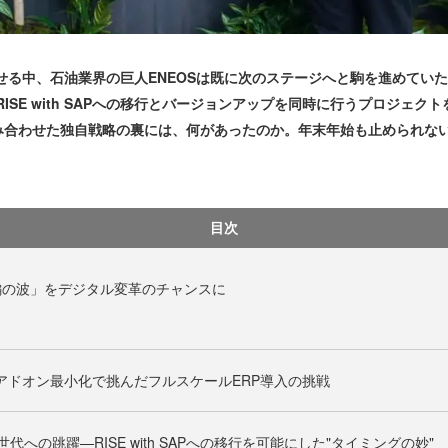
せる中、石油業界の巨人ENEOSは既に次のステージへと駒を進めていた
RISE with SAPへの移行とバージョンアップを同時に行うプロジェ
み合わせた独自戦略の裏には、何があったのか。年末年始も止められな
目次
編の波」をデジタル変革のチャンスに
─アドオン最小化で挑んだフルスケールERP導入の挑戦
代への跳躍—RISE with SAPへの移行を可能にした"タイミングの妙"