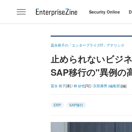
Security Online
D
冨永裕子の「エンタープライズIT」アナリシス
止められないビジネ
SAP移行の"異例の
冨永 裕子
[著] /
林 紗也
[写] /
京部康男 (編集部)
[編]
ERP
SAP移行