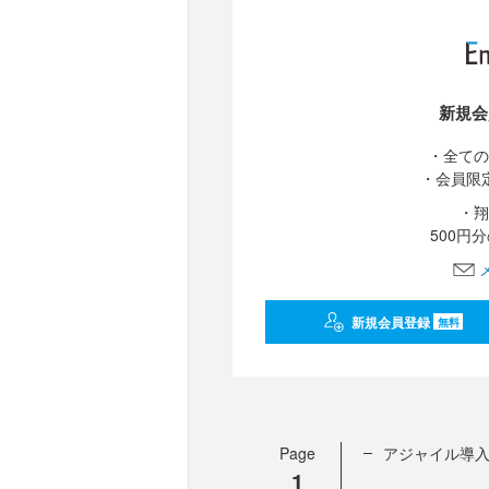
新規会
・全ての
・会員限
・翔
500円
新規会員登録
無料
Page
アジャイル導入
1