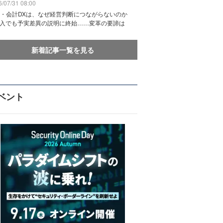
/07/31 08:00
務・会計DXは、なぜ経営判断につながらないのか
導入でも予実差異の説明に終始……変革の要諦は
新着記事一覧を見る
ベント