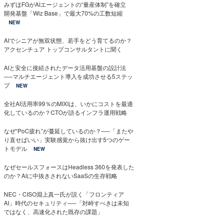
みずほFGがAIエージェントの“量産体制”を確立
開発基盤「Wiz Base」で最大70%の工数短縮
NEW
AIでシニアが無双状態、若手をどう育てるのか？
アクセンチュア トップコンサルタントに聞く
AIと安全に接続されたデータ活用基盤の設計法
──マルチエージェント導入を成功させる5ステッ
プ
NEW
全社AI活用率99％のMIXIは、いかにコストを最適
化しているのか？CTOが語るインフラ運用戦略
なぜ“PoC疲れ”が蔓延しているのか？──「またや
り直せばいい」実験感覚から抜け出す5つのゲー
トモデル
NEW
なぜセールスフォースはHeadless 360を発表した
のか？AIに中抜きされないSaaSの生存戦略
NEC・CISO淵上真一氏が説く「フロンティア
AI」時代のセキュリティ──「対峙すべきは未知
ではなく、高速化された既存の課題」