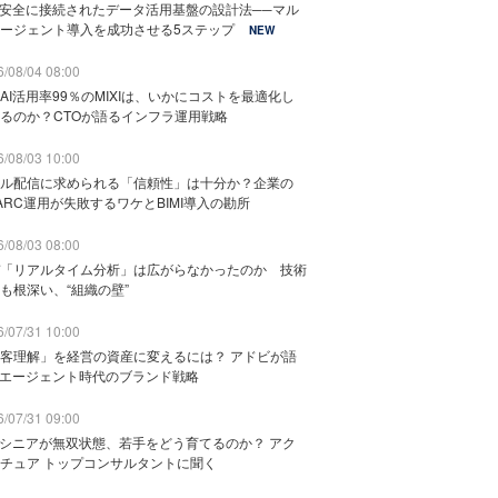
と安全に接続されたデータ活用基盤の設計法──マル
ージェント導入を成功させる5ステップ
NEW
/08/04 08:00
AI活用率99％のMIXIは、いかにコストを最適化し
るのか？CTOが語るインフラ運用戦略
/08/03 10:00
ル配信に求められる「信頼性」は十分か？企業の
ARC運用が失敗するワケとBIMI導入の勘所
/08/03 08:00
「リアルタイム分析」は広がらなかったのか 技術
も根深い、“組織の壁”
/07/31 10:00
客理解」を経営の資産に変えるには？ アドビが語
Iエージェント時代のブランド戦略
/07/31 09:00
でシニアが無双状態、若手をどう育てるのか？ アク
チュア トップコンサルタントに聞く