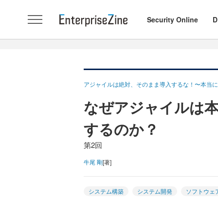
Security Online
D
アジャイルは絶対、そのまま導入するな！〜本当に
なぜアジャイルは
するのか？
第2回
牛尾 剛
[著]
システム構築
システム開発
ソフトウェ