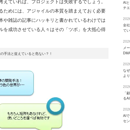
考えていれば、プロジェクトは失敗するでしょう。
AI
チエ
るためには、アジャイルの本質を踏まえておく必要
2026
本や雑誌の記事にハッキリと書かれているわけでは
全社
ルを成功させている人々はその「ツボ」を大抵心得
てい
2026
メー
DM
夢の手法と捉えていると危ない？！
2026
なぜ
より
2026
「顧
るA
2026
AI
セン