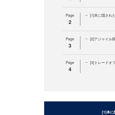
Page
[1]本に隠さ
2
Page
[2]アジャイ
3
Page
[3]トレードオ
4
[1]本