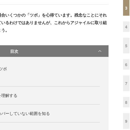
3
場合いくつかの「ツボ」を心得ています。残念なことにそれ
ているわけではありませんが、これからアジャイルに取り組
4
ょう。
5
目次
6
ツボ
7
を理解する
8
がカバーしていない範囲を知る
9