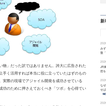
新
2026
みず
盤「
2026
い物」だった訳ではありません。誇大に広告された
JR
想を
上手く活用すれば本当に役に立っていたはずのもの
。実際の現場でアジャイル開発を成功させている
2026
なぜ
成功のために押さえておくべき「ツボ」を心得てい
せば
N
2026