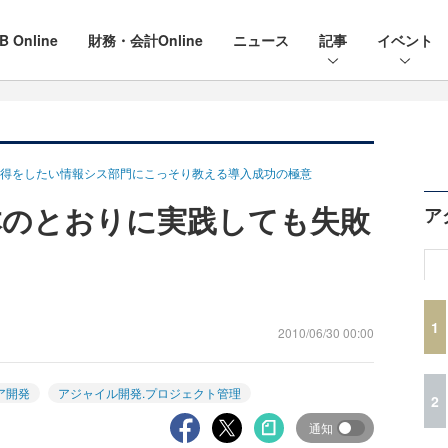
B Online
財務・会計Online
ニュース
記事
イベント
得をしたい情報シス部門にこっそり教える導入成功の極意
本のとおりに実践しても失敗
ア
1
2010/06/30 00:00
ア開発
アジャイル開発.プロジェクト管理
2
通知