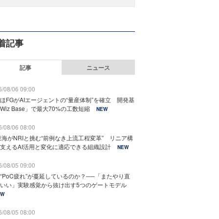
着記事
記事
ニュース
/08/06 09:00
ほFGがAIエージェントの“量産体制”を確立 開発基
Wiz Base」で最大70%の工数短縮
NEW
/08/06 08:00
東海がNRIと挑む“前例なき上流工程変革” リニア構
支えるAI活用と変化に適応できる組織設計
NEW
/08/05 09:00
“PoC疲れ”が蔓延しているのか？──「またやり直
いい」実験感覚から抜け出す5つのゲートモデル
EW
/08/05 08:00