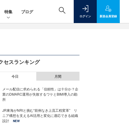
特集
ブログ
ログイン
新規
会員登録
クセスランキング
今日
月間
メール配信に求められる「信頼性」は十分か？企
業のDMARC運用が失敗するワケとBIMI導入の勘
所
JR東海がNRIと挑む“前例なき上流工程変革” リ
ニア構想を支えるAI活用と変化に適応できる組織
設計
NEW